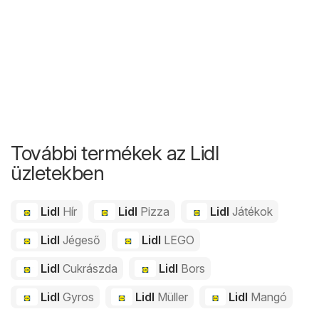
További termékek az Lidl
üzletekben
Lidl
Hír
Lidl
Pizza
Lidl
Játékok
Lidl
Jégeső
Lidl
LEGO
Lidl
Cukrászda
Lidl
Bors
Lidl
Gyros
Lidl
Müller
Lidl
Mangó