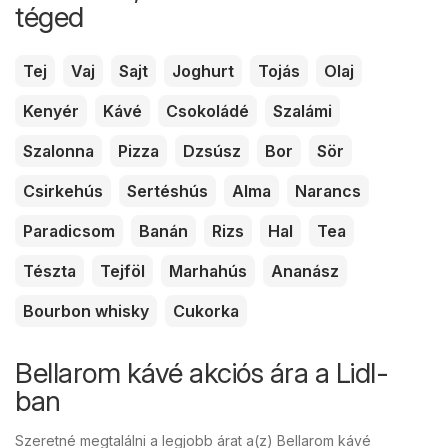
téged
Tej
Vaj
Sajt
Joghurt
Tojás
Olaj
Kenyér
Kávé
Csokoládé
Szalámi
Szalonna
Pizza
Dzsúsz
Bor
Sör
Csirkehús
Sertéshús
Alma
Narancs
Paradicsom
Banán
Rizs
Hal
Tea
Tészta
Tejföl
Marhahús
Ananász
Bourbon whisky
Cukorka
Bellarom kávé akciós ára a Lidl-
ban
Szeretné megtalálni a legjobb árat a(z) Bellarom kávé