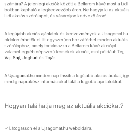
számára? A jelenlegi akciók között a Bellarom kávé most a Lidl
boltban kapható a legkedvezőbb áron. Ne hagyja ki az aktuális
Lidl akciós szórólapot, és vásároljon kedvező áron!
A legújabb akciós ajánlatok és kedvezmények a Ujsagomat.hu
oldalon érhetők el. Itt egyszerűen hozzáférhet minden aktuális
szórólaphoz, amely tartalmazza a Bellarom kávé akcióját,
valamint egyéb népszerű termékek akcióit, mint például:
Tej
,
Vaj
,
Sajt
,
Joghurt
és
Tojás
.
A
Ujsagomat.hu
minden nap frissíti a legújabb akciós árakat, így
mindig naprakész információkat talál a legjobb ajánlatokkal.
Hogyan találhatja meg az aktuális akciókat?
✓ Látogasson el a Ujsagomat.hu weboldalra.