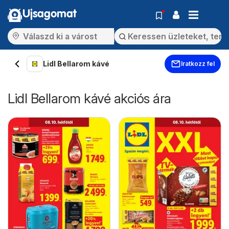
Ujsagomat
Lidl Bellarom kávé
Iratkozz fel
Lidl Bellarom kávé akciós ára