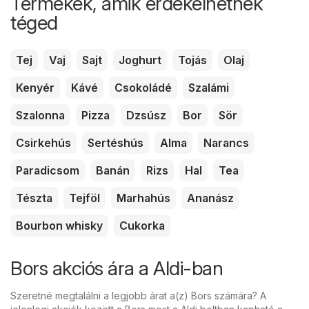
Termékek, amik érdekelhetnek
téged
Tej
Vaj
Sajt
Joghurt
Tojás
Olaj
Kenyér
Kávé
Csokoládé
Szalámi
Szalonna
Pizza
Dzsúsz
Bor
Sör
Csirkehús
Sertéshús
Alma
Narancs
Paradicsom
Banán
Rizs
Hal
Tea
Tészta
Tejföl
Marhahús
Ananász
Bourbon whisky
Cukorka
Bors akciós ára a Aldi-ban
Szeretné megtalálni a legjobb árat a(z) Bors számára? A