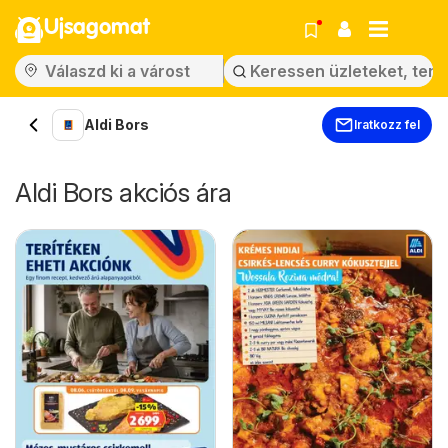
Ujsagomat
Aldi Bors
Iratkozz fel
Aldi Bors akciós ára