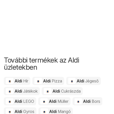
További termékek az Aldi
üzletekben
Aldi
Hír
Aldi
Pizza
Aldi
Jégeső
Aldi
Játékok
Aldi
Cukrászda
Aldi
LEGO
Aldi
Müller
Aldi
Bors
Aldi
Gyros
Aldi
Mangó