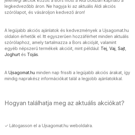
jelenlegi akciók között a Bors most a Aldi boltban kapható a
legkedvezőbb áron. Ne hagyja ki az aktuális Aldi akciós
szórólapot, és vásároljon kedvező áron!
A legújabb akciós ajánlatok és kedvezmények a Ujsagomat.hu
oldalon érhetők el. Itt egyszerűen hozzáférhet minden aktuális
szórólaphoz, amely tartalmazza a Bors akcióját, valamint
egyéb népszerű termékek akcióit, mint például:
Tej
,
Vaj
,
Sajt
,
Joghurt
és
Tojás
.
A
Ujsagomat.hu
minden nap frissíti a legújabb akciós árakat, így
mindig naprakész információkat talál a legjobb ajánlatokkal.
Hogyan találhatja meg az aktuális akciókat?
✓ Látogasson el a Ujsagomat.hu weboldalra.