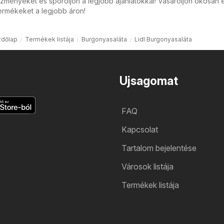
zményeket és spóroljon a legjobb ajánlatokkal! Vásároljon okosan 
ermékeket a legjobb áron!
dőlap
Termékek listája
Burgonyasaláta
Lidl Burgonyasaláta
Ujsagomat
FAQ
Kapcsolat
Tartalom bejelentése
Városok listája
Termékek listája