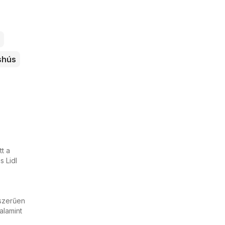
shús
t a
s Lidl
yszerűen
alamint