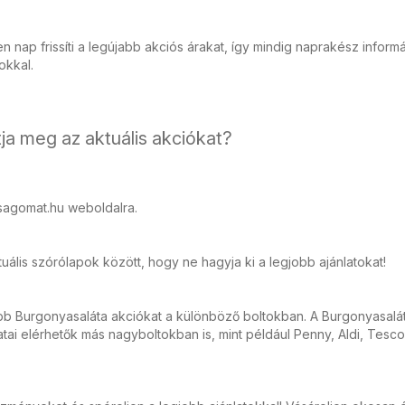
 nap frissíti a legújabb akciós árakat, így mindig naprakész inform
tokkal.
ja meg az aktuális akciókat?
sagomat.hu weboldalra.
ális szórólapok között, hogy ne hagyja ki a legjobb ajánlatokat!
bb Burgonyasaláta akciókat a különböző boltokban. A Burgonyasalá
ai elérhetők más nagyboltokban is, mint például Penny, Aldi, Tesco