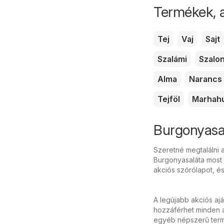
Termékek, 
Tej
Vaj
Sajt
Szalámi
Szalo
Alma
Narancs
Tejföl
Marhah
Burgonyasal
Szeretné megtalálni a
Burgonyasaláta most a
akciós szórólapot, é
A legújabb akciós aj
hozzáférhet minden a
egyéb népszerű termé