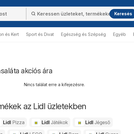
Keresés
on és Kert
Sport és Divat
Egészség és Szépség
Egyéb
saláta akciós ára
Nincs találat erre a kifejezésre.
mékek az Lidl üzletekben
Lidl
Pizza
Lidl
Játékok
Lidl
Jégeső