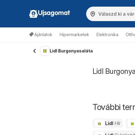
Ujsagomat
Ajánlatok
Hipermarketek
Elektronika
Otth
Lidl Burgonyasaláta
Lidl Burgonya
További ter
Lidl
Hír