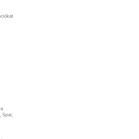
ációkat
ta
, Spar,