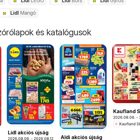
da
Lidl
LEGO
Lidl
Bors
Lidl
Gyros
Lidl
Mangó
órólapok és katalógusok
Kaufland 
2026.08.06. - 
akciós újs
Kaufland S
Lidl akciós újság
Aldi akciós újság
2026.08.06. - 2026.08.12.