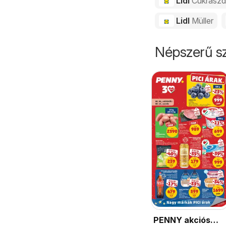
Lidl
Cukrász
Lidl
Müller
Népszerű sz
PENNY akciós