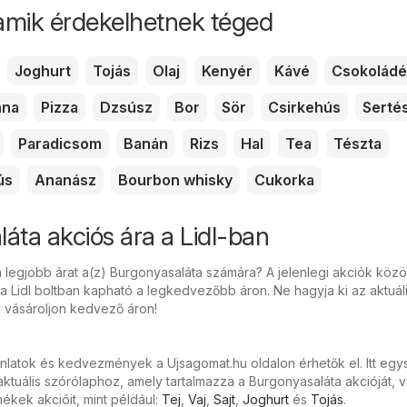
amik érdekelhetnek téged
Joghurt
Tojás
Olaj
Kenyér
Kávé
Csokoládé
nna
Pizza
Dzsúsz
Bor
Sör
Csirkehús
Serté
Paradicsom
Banán
Rizs
Hal
Tea
Tészta
ús
Ananász
Bourbon whisky
Cukorka
áta akciós ára a Lidl-ban
 legjobb árat a(z) Burgonyasaláta számára? A jelenlegi akciók közöt
 Lidl boltban kapható a legkedvezőbb áron. Ne hagyja ki az aktuáli
s vásároljon kedvező áron!
ánlatok és kedvezmények a Ujsagomat.hu oldalon érhetők el. Itt eg
ktuális szórólaphoz, amely tartalmazza a Burgonyasaláta akcióját, v
kek akcióit, mint például:
Tej
,
Vaj
,
Sajt
,
Joghurt
és
Tojás
.