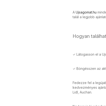
A
Ujsagomat.hu
minden
talál a legjobb ajánla
Hogyan találhat
✓ Látogasson el a Uj
✓ Böngésszen az aktu
Fedezze fel a legúja
kedvezményes ajánlat
Lidl, Auchan.