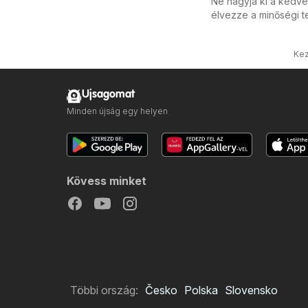
Ne hagyja ki a kedve
élvezze a minőségi t
Kez
Ujsagomat
Minden újság egy helyen
Kövess minket
Többi ország:
Česko
Polska
Slovensko