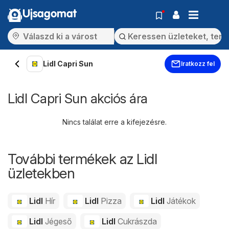
Ujsagomat
Lidl Capri Sun
Iratkozz fel
Lidl Capri Sun akciós ára
Nincs találat erre a kifejezésre.
További termékek az Lidl
üzletekben
Lidl
Hír
Lidl
Pizza
Lidl
Játékok
Lidl
Jégeső
Lidl
Cukrászda