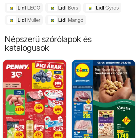
Lidl
LEGO
Lidl
Bors
Lidl
Gyros
Lidl
Müller
Lidl
Mangó
Népszerű szórólapok és
katalógusok