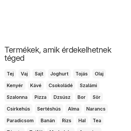
Termékek, amik érdekelhetnek
téged
Tej
Vaj
Sajt
Joghurt
Tojás
Olaj
Kenyér
Kávé
Csokoládé
Szalámi
Szalonna
Pizza
Dzsúsz
Bor
Sör
Csirkehús
Sertéshús
Alma
Narancs
Paradicsom
Banán
Rizs
Hal
Tea