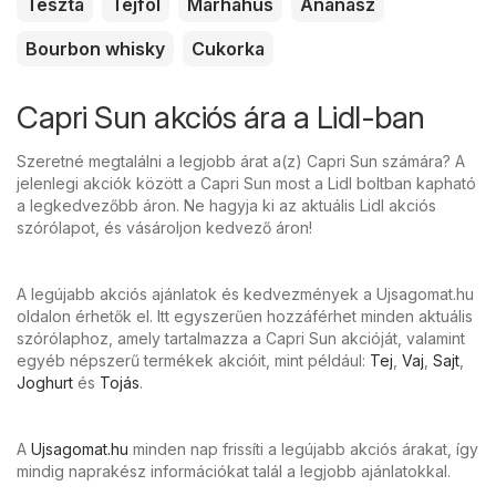
Tészta
Tejföl
Marhahús
Ananász
Bourbon whisky
Cukorka
Capri Sun akciós ára a Lidl-ban
Szeretné megtalálni a legjobb árat a(z) Capri Sun számára? A
jelenlegi akciók között a Capri Sun most a Lidl boltban kapható
a legkedvezőbb áron. Ne hagyja ki az aktuális Lidl akciós
szórólapot, és vásároljon kedvező áron!
A legújabb akciós ajánlatok és kedvezmények a Ujsagomat.hu
oldalon érhetők el. Itt egyszerűen hozzáférhet minden aktuális
szórólaphoz, amely tartalmazza a Capri Sun akcióját, valamint
egyéb népszerű termékek akcióit, mint például:
Tej
,
Vaj
,
Sajt
,
Joghurt
és
Tojás
.
A
Ujsagomat.hu
minden nap frissíti a legújabb akciós árakat, így
mindig naprakész információkat talál a legjobb ajánlatokkal.