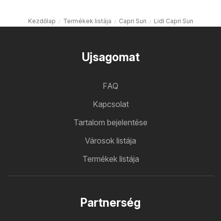
Kezdőlap
Termékek listája
Capri Sun
Lidl Capri Sun
Ujsagomat
FAQ
Kapcsolat
Tartalom bejelentése
Városok listája
Termékek listája
Partnerség