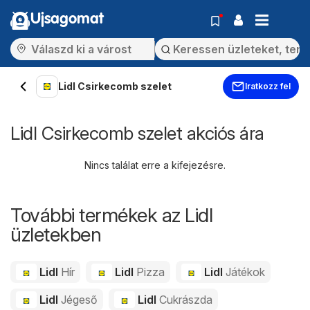
Ujsagomat
Lidl Csirkecomb szelet
Iratkozz fel
Lidl Csirkecomb szelet akciós ára
Nincs találat erre a kifejezésre.
További termékek az Lidl
üzletekben
Lidl
Hír
Lidl
Pizza
Lidl
Játékok
Lidl
Jégeső
Lidl
Cukrászda