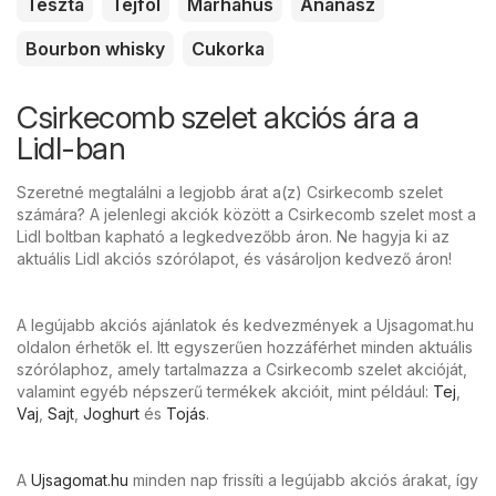
Tészta
Tejföl
Marhahús
Ananász
Bourbon whisky
Cukorka
Csirkecomb szelet akciós ára a
Lidl-ban
Szeretné megtalálni a legjobb árat a(z) Csirkecomb szelet
számára? A jelenlegi akciók között a Csirkecomb szelet most a
Lidl boltban kapható a legkedvezőbb áron. Ne hagyja ki az
aktuális Lidl akciós szórólapot, és vásároljon kedvező áron!
A legújabb akciós ajánlatok és kedvezmények a Ujsagomat.hu
oldalon érhetők el. Itt egyszerűen hozzáférhet minden aktuális
szórólaphoz, amely tartalmazza a Csirkecomb szelet akcióját,
valamint egyéb népszerű termékek akcióit, mint például:
Tej
,
Vaj
,
Sajt
,
Joghurt
és
Tojás
.
A
Ujsagomat.hu
minden nap frissíti a legújabb akciós árakat, így