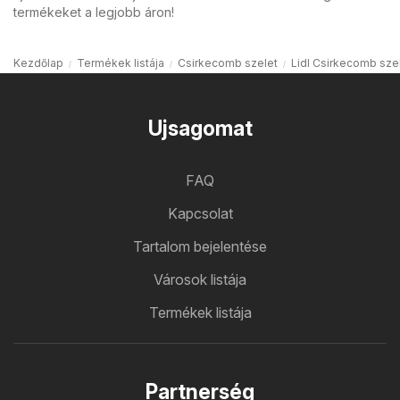
termékeket a legjobb áron!
Kezdőlap
Termékek listája
Csirkecomb szelet
Lidl Csirkecomb sze
Ujsagomat
FAQ
Kapcsolat
Tartalom bejelentése
Városok listája
Termékek listája
Partnerség