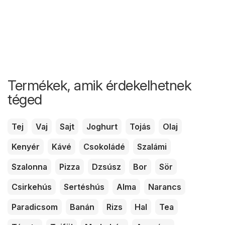
Termékek, amik érdekelhetnek
téged
Tej
Vaj
Sajt
Joghurt
Tojás
Olaj
Kenyér
Kávé
Csokoládé
Szalámi
Szalonna
Pizza
Dzsúsz
Bor
Sör
Csirkehús
Sertéshús
Alma
Narancs
Paradicsom
Banán
Rizs
Hal
Tea