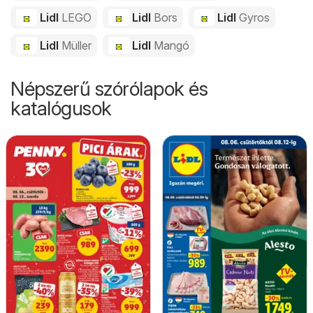
Lidl
LEGO
Lidl
Bors
Lidl
Gyros
Lidl
Müller
Lidl
Mangó
Népszerű szórólapok és
katalógusok