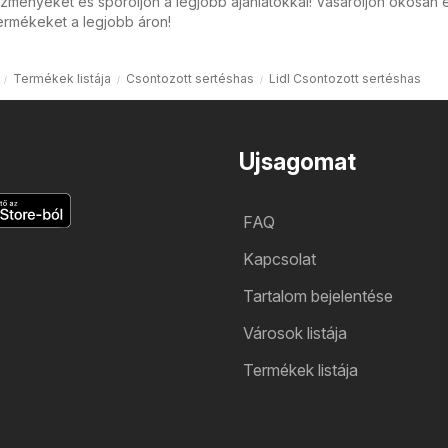
zményeket és spóroljon a legjobb ajánlatokkal! Vásároljon okosan 
ermékeket a legjobb áron!
Termékek listája
Csontozott sertéshas
Lidl Csontozott sertéshas
Ujsagomat
FAQ
Kapcsolat
Tartalom bejelentése
Városok listája
Termékek listája