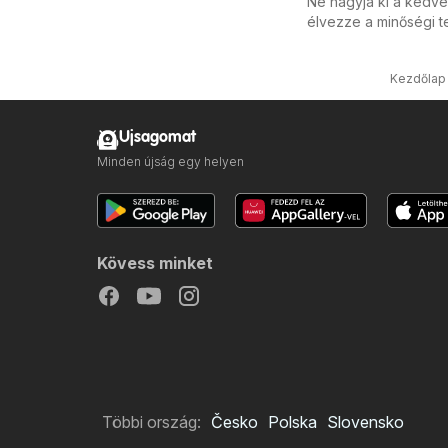
Ne hagyja ki a kedve
élvezze a minőségi t
Kezdőlap
Ujsagomat
Minden újság egy helyen
Kövess minket
Többi ország:
Česko
Polska
Slovensko