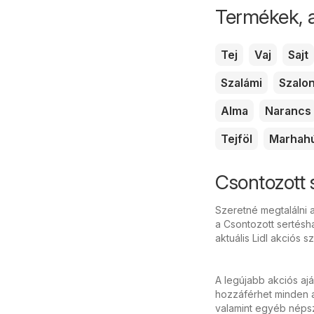
Termékek, 
Tej
Vaj
Sajt
Szalámi
Szalo
Alma
Narancs
Tejföl
Marhah
Csontozott 
Szeretné megtalálni a
a Csontozott sertésh
aktuális Lidl akciós 
A legújabb akciós aj
hozzáférhet minden a
valamint egyéb népsz