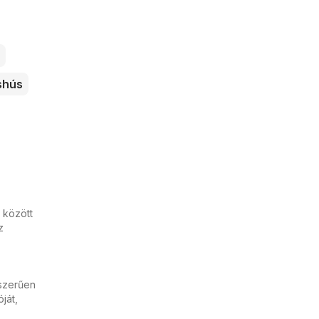
shús
 között
z
yszerűen
ját,