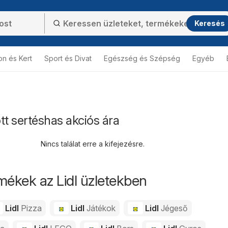
Keresés
on és Kert
Sport és Divat
Egészség és Szépség
Egyéb
tt sertéshas akciós ára
Nincs találat erre a kifejezésre.
mékek az Lidl üzletekben
Lidl
Pizza
Lidl
Játékok
Lidl
Jégeső