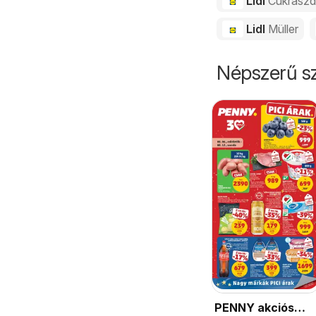
Lidl
Cukrász
Lidl
Müller
Népszerű sz
PENNY akciós