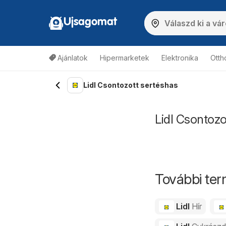
Ujsagomat
Ajánlatok
Hipermarketek
Elektronika
Otth
Lidl Csontozott sertéshas
Lidl Csontozo
További ter
Lidl
Hír