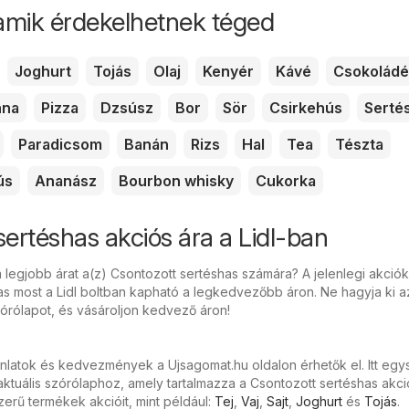
amik érdekelhetnek téged
Joghurt
Tojás
Olaj
Kenyér
Kávé
Csokoládé
nna
Pizza
Dzsúsz
Bor
Sör
Csirkehús
Serté
Paradicsom
Banán
Rizs
Hal
Tea
Tészta
ús
Ananász
Bourbon whisky
Cukorka
sertéshas akciós ára a Lidl-ban
 legjobb árat a(z) Csontozott sertéshas számára? A jelenlegi akciók
as most a Lidl boltban kapható a legkedvezőbb áron. Ne hagyja ki a
szórólapot, és vásároljon kedvező áron!
ánlatok és kedvezmények a Ujsagomat.hu oldalon érhetők el. Itt eg
ktuális szórólaphoz, amely tartalmazza a Csontozott sertéshas akció
erű termékek akcióit, mint például:
Tej
,
Vaj
,
Sajt
,
Joghurt
és
Tojás
.