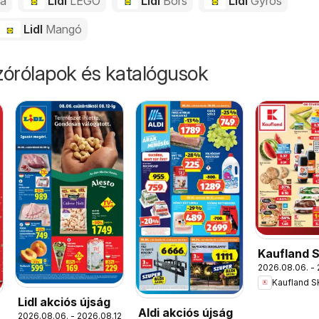
da
Lidl
LEGO
Lidl
Bors
Lidl
Gyros
Lidl
Mangó
órólapok és katalógusok
Kaufland 
2026.08.06. - 
akciós újs
Kaufland S
Lidl akciós újság
Aldi akciós újság
2026.08.06. - 2026.08.12.