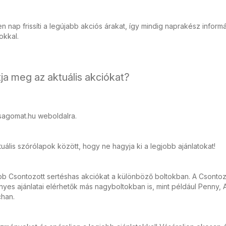
 nap frissíti a legújabb akciós árakat, így mindig naprakész inform
tokkal.
ja meg az aktuális akciókat?
sagomat.hu weboldalra.
ális szórólapok között, hogy ne hagyja ki a legjobb ajánlatokat!
bb Csontozott sertéshas akciókat a különböző boltokban. A Csontoz
es ajánlatai elérhetők más nagyboltokban is, mint például Penny, A
chan.