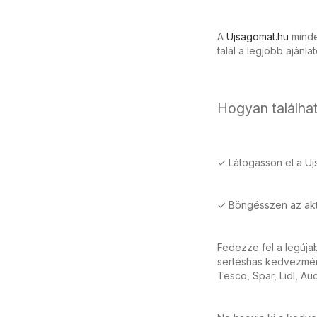
A
Ujsagomat.hu
minden
talál a legjobb ajánla
Hogyan találhat
✓ Látogasson el a Uj
✓ Böngésszen az aktu
Fedezze fel a legúja
sertéshas kedvezmény
Tesco, Spar, Lidl, Au