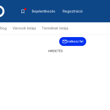
Bejelentkezés
Regisztráció
Blog
Városok listája
Termékek listája
Iratkozz fel
HIRDETÉS