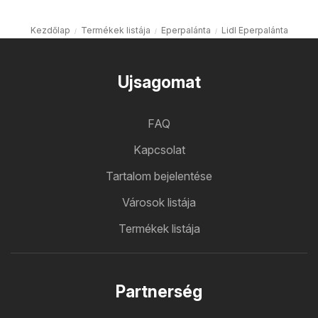
Kezdőlap
Termékek listája
Eperpalánta
Lidl Eperpalánta
Ujsagomat
FAQ
Kapcsolat
Tartalom bejelentése
Városok listája
Termékek listája
Partnerség