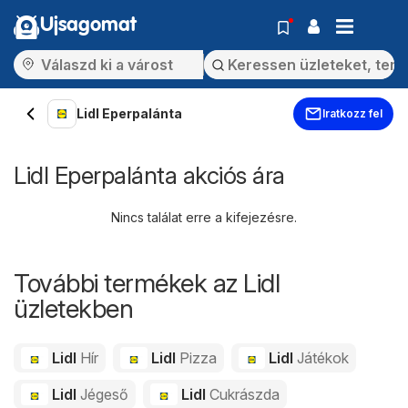
Ujsagomat
Lidl Eperpalánta
Iratkozz fel
Lidl Eperpalánta akciós ára
Nincs találat erre a kifejezésre.
További termékek az Lidl
üzletekben
Lidl
Hír
Lidl
Pizza
Lidl
Játékok
Lidl
Jégeső
Lidl
Cukrászda