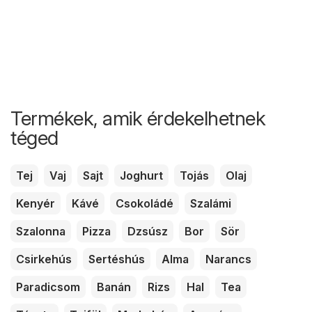
Termékek, amik érdekelhetnek
téged
Tej
Vaj
Sajt
Joghurt
Tojás
Olaj
Kenyér
Kávé
Csokoládé
Szalámi
Szalonna
Pizza
Dzsúsz
Bor
Sör
Csirkehús
Sertéshús
Alma
Narancs
Paradicsom
Banán
Rizs
Hal
Tea