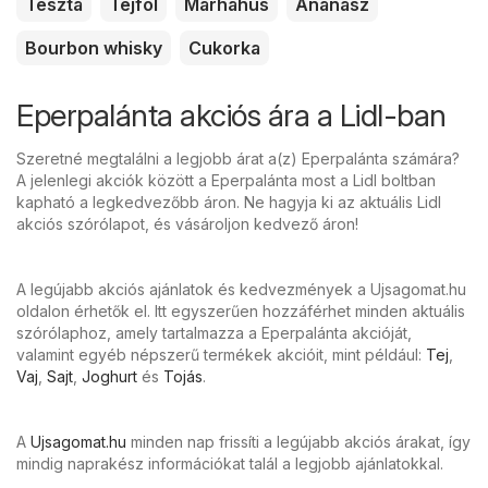
Tészta
Tejföl
Marhahús
Ananász
Bourbon whisky
Cukorka
Eperpalánta akciós ára a Lidl-ban
Szeretné megtalálni a legjobb árat a(z) Eperpalánta számára?
A jelenlegi akciók között a Eperpalánta most a Lidl boltban
kapható a legkedvezőbb áron. Ne hagyja ki az aktuális Lidl
akciós szórólapot, és vásároljon kedvező áron!
A legújabb akciós ajánlatok és kedvezmények a Ujsagomat.hu
oldalon érhetők el. Itt egyszerűen hozzáférhet minden aktuális
szórólaphoz, amely tartalmazza a Eperpalánta akcióját,
valamint egyéb népszerű termékek akcióit, mint például:
Tej
,
Vaj
,
Sajt
,
Joghurt
és
Tojás
.
A
Ujsagomat.hu
minden nap frissíti a legújabb akciós árakat, így
mindig naprakész információkat talál a legjobb ajánlatokkal.