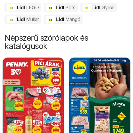
Lidl
LEGO
Lidl
Bors
Lidl
Gyros
Lidl
Müller
Lidl
Mangó
Népszerű szórólapok és
katalógusok