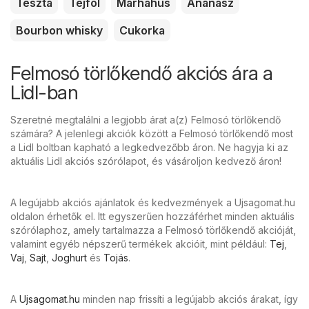
Tészta
Tejföl
Marhahús
Ananász
Bourbon whisky
Cukorka
Felmosó törlőkendő akciós ára a
Lidl-ban
Szeretné megtalálni a legjobb árat a(z) Felmosó törlőkendő
számára? A jelenlegi akciók között a Felmosó törlőkendő most
a Lidl boltban kapható a legkedvezőbb áron. Ne hagyja ki az
aktuális Lidl akciós szórólapot, és vásároljon kedvező áron!
A legújabb akciós ajánlatok és kedvezmények a Ujsagomat.hu
oldalon érhetők el. Itt egyszerűen hozzáférhet minden aktuális
szórólaphoz, amely tartalmazza a Felmosó törlőkendő akcióját,
valamint egyéb népszerű termékek akcióit, mint például:
Tej
,
Vaj
,
Sajt
,
Joghurt
és
Tojás
.
A
Ujsagomat.hu
minden nap frissíti a legújabb akciós árakat, így