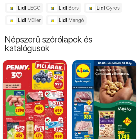
Lidl
LEGO
Lidl
Bors
Lidl
Gyros
Lidl
Müller
Lidl
Mangó
Népszerű szórólapok és
katalógusok