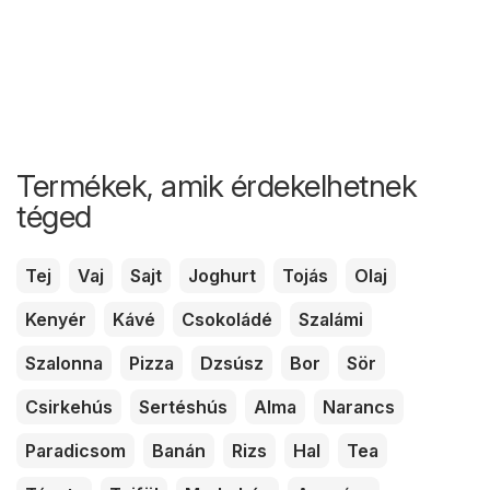
Termékek, amik érdekelhetnek
téged
Tej
Vaj
Sajt
Joghurt
Tojás
Olaj
Kenyér
Kávé
Csokoládé
Szalámi
Szalonna
Pizza
Dzsúsz
Bor
Sör
Csirkehús
Sertéshús
Alma
Narancs
Paradicsom
Banán
Rizs
Hal
Tea