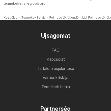
termékeket a legjobb áron!
Kezdőlap
Termékek listája
Felmosó törlőkendő
Lidl Felmosó törlő
Ujsagomat
FAQ
Kapcsolat
Tartalom bejelentése
Városok listája
Termékek listája
Partnerség