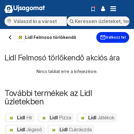
Ujsagomat
Lidl Felmosó törlőkendő
Iratkozz fel
Lidl Felmosó törlőkendő akciós ára
Nincs találat erre a kifejezésre.
További termékek az Lidl
üzletekben
Lidl
Hír
Lidl
Pizza
Lidl
Játékok
Lidl
Jégeső
Lidl
Cukrászda