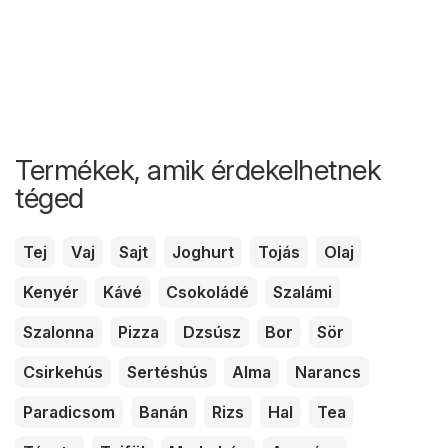
Termékek, amik érdekelhetnek
téged
Tej
Vaj
Sajt
Joghurt
Tojás
Olaj
Kenyér
Kávé
Csokoládé
Szalámi
Szalonna
Pizza
Dzsúsz
Bor
Sör
Csirkehús
Sertéshús
Alma
Narancs
Paradicsom
Banán
Rizs
Hal
Tea