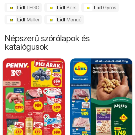
Lidl
LEGO
Lidl
Bors
Lidl
Gyros
Lidl
Müller
Lidl
Mangó
Népszerű szórólapok és
katalógusok