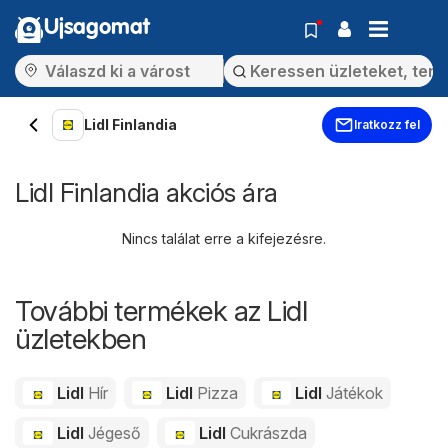
Ujsagomat
Lidl Finlandia
Iratkozz fel
Lidl Finlandia akciós ára
Nincs találat erre a kifejezésre.
További termékek az Lidl
üzletekben
Lidl
Hír
Lidl
Pizza
Lidl
Játékok
Lidl
Jégeső
Lidl
Cukrászda