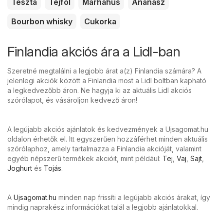
Tészta
Tejföl
Marhahús
Ananász
Bourbon whisky
Cukorka
Finlandia akciós ára a Lidl-ban
Szeretné megtalálni a legjobb árat a(z) Finlandia számára? A
jelenlegi akciók között a Finlandia most a Lidl boltban kapható
a legkedvezőbb áron. Ne hagyja ki az aktuális Lidl akciós
szórólapot, és vásároljon kedvező áron!
A legújabb akciós ajánlatok és kedvezmények a Ujsagomat.hu
oldalon érhetők el. Itt egyszerűen hozzáférhet minden aktuális
szórólaphoz, amely tartalmazza a Finlandia akcióját, valamint
egyéb népszerű termékek akcióit, mint például:
Tej
,
Vaj
,
Sajt
,
Joghurt
és
Tojás
.
A
Ujsagomat.hu
minden nap frissíti a legújabb akciós árakat, így
mindig naprakész információkat talál a legjobb ajánlatokkal.