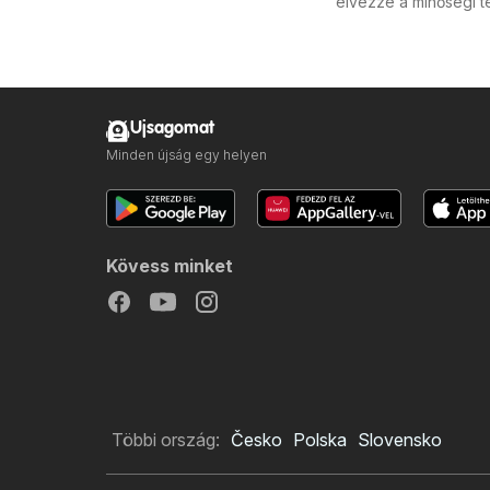
élvezze a minőségi t
Ujsagomat
Minden újság egy helyen
Kövess minket
Többi ország:
Česko
Polska
Slovensko