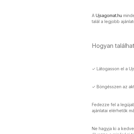
A
Ujsagomat.hu
minden
talál a legjobb ajánla
Hogyan találhat
✓ Látogasson el a Uj
✓ Böngésszen az aktu
Fedezze fel a legúj
ajánlatai elérhetők m
Ne hagyja ki a kedve