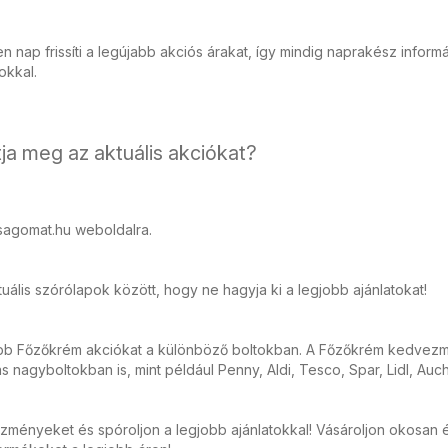
 nap frissíti a legújabb akciós árakat, így mindig naprakész inform
tokkal.
ja meg az aktuális akciókat?
sagomat.hu weboldalra.
ális szórólapok között, hogy ne hagyja ki a legjobb ajánlatokat!
abb Főzőkrém akciókat a különböző boltokban. A Főzőkrém kedvez
ás nagyboltokban is, mint például Penny, Aldi, Tesco, Spar, Lidl, Auc
zményeket és spóroljon a legjobb ajánlatokkal! Vásároljon okosan 