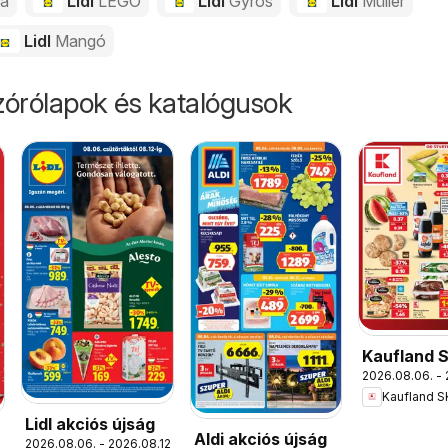
da
Lidl
LEGO
Lidl
Gyros
Lidl
Müller
Lidl
Mangó
órólapok és katalógusok
Kaufland 
2026.08.06. - 
akciós újs
Kaufland S
Lidl akciós újság
Aldi akciós újság
2026.08.06. - 2026.08.12.