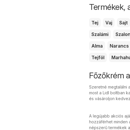
Termékek, 
Tej
Vaj
Sajt
Szalámi
Szalo
Alma
Narancs
Tejföl
Marhah
Főzőkrém ak
Szeretné megtalálni 
most a Lidl boltban k
és vásároljon kedvez
A legújabb akciós aj
hozzáférhet minden a
népszerű termékek ak