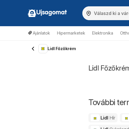
Ujsagomat
Ajánlatok
Hipermarketek
Elektronika
Otth
Lidl Főzőkrém
Lidl Főzőkrém
További ter
Lidl
Hír