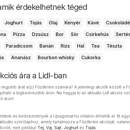
amik érdekelhetnek téged
Joghurt
Tojás
Olaj
Kenyér
Kávé
Csokoládé
nna
Pizza
Dzsúsz
Bor
Sör
Csirkehús
Serté
Paradicsom
Banán
Rizs
Hal
Tea
Tészta
ús
Ananász
Bourbon whisky
Cukorka
ciós ára a Lidl-ban
a legjobb árat a(z) Főzőkrém számára? A jelenlegi akciók között a 
apható a legkedvezőbb áron. Ne hagyja ki az aktuális Lidl akciós sz
ő áron!
ánlatok és kedvezmények a Ujsagomat.hu oldalon érhetők el. Itt eg
ktuális szórólaphoz, amely tartalmazza a Főzőkrém akcióját, valam
cióit, mint például:
Tej
,
Vaj
,
Sajt
,
Joghurt
és
Tojás
.