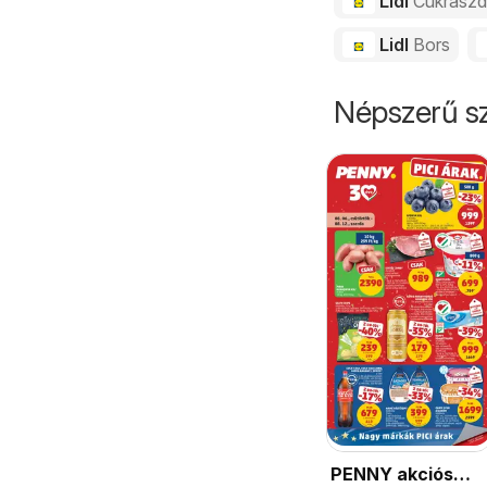
Lidl
Cukrász
Lidl
Bors
Népszerű sz
PENNY akciós