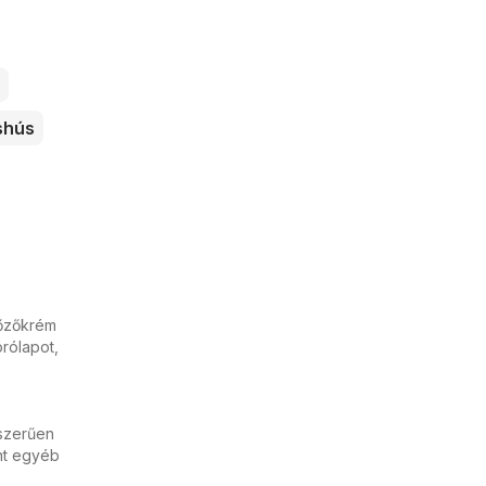
shús
Főzőkrém
órólapot,
yszerűen
int egyéb