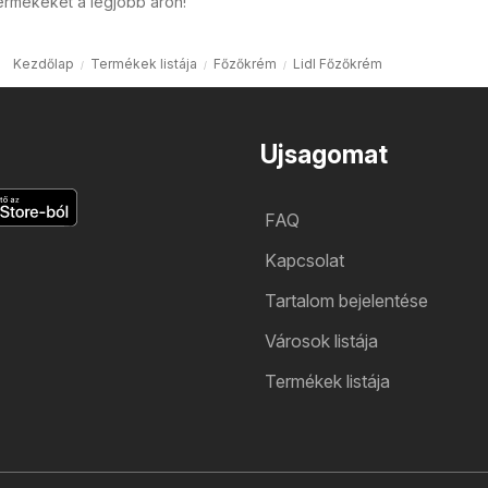
ermékeket a legjobb áron!
Kezdőlap
Termékek listája
Főzőkrém
Lidl Főzőkrém
Ujsagomat
FAQ
Kapcsolat
Tartalom bejelentése
Városok listája
Termékek listája