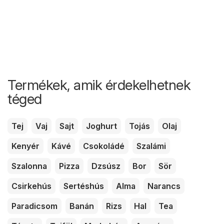
Termékek, amik érdekelhetnek
téged
Tej
Vaj
Sajt
Joghurt
Tojás
Olaj
Kenyér
Kávé
Csokoládé
Szalámi
Szalonna
Pizza
Dzsúsz
Bor
Sör
Csirkehús
Sertéshús
Alma
Narancs
Paradicsom
Banán
Rizs
Hal
Tea