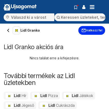
Ujsagomat
Lidl Granko
Iratkozz fel
Lidl Granko akciós ára
Nincs találat erre a kifejezésre.
További termékek az Lidl
üzletekben
Lidl
Hír
Lidl
Pizza
Lidl
Játékok
Lidl
Jégeső
Lidl
Cukrászda