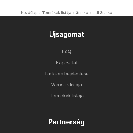
Kezdőlap
Termékek listája
Granko
Lidl Granko
Ujsagomat
FAQ
Kapcsolat
Tartalom bejelentése
Városok listája
Termékek listája
Partnerség