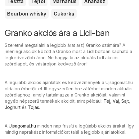
Tészta
Tejföl
Marhahús
Ananász
Bourbon whisky
Cukorka
Granko akciós ára a Lidl-ban
Szeretné megtalálni a legjobb árat a(z) Granko számára? A
jelenlegi akciók között a Granko most a Lidl boltban kapható a
legkedvezőbb áron. Ne hagyja ki az aktuális Lidl akciós
szórólapot, és vásároljon kedvező áron!
A legújabb akciós ajánlatok és kedvezmények a Ujsagomat.hu
oldalon érhetők el. Itt egyszerűen hozzáférhet minden aktuális
szórólaphoz, amely tartalmazza a Granko akcióját, valamint
egyéb népszerű termékek akcióit, mint például:
Tej
,
Vaj
,
Sajt
,
Joghurt
és
Tojás
.
A
Ujsagomat.hu
minden nap frissíti a legújabb akciós árakat, így
mindig naprakész információkat talál a legjobb ajánlatokkal.