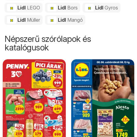
Lidl
LEGO
Lidl
Bors
Lidl
Gyros
Lidl
Müller
Lidl
Mangó
Népszerű szórólapok és
katalógusok