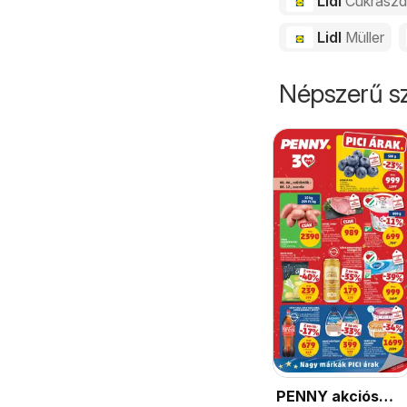
Lidl
Cukrász
Lidl
Müller
Népszerű sz
PENNY akciós