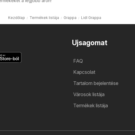
ermékeket a legjobb áron!
Kezdőlap
Termékek listája
Grappa
Lidl Grappa
Ujsagomat
FAQ
Kapcsolat
Tartalom bejelentése
Városok listája
Termékek listája