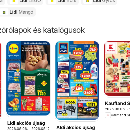
da
Lidl
LEGO
Lidl
Bors
Lidl
Gyros
Lidl
Mangó
órólapok és katalógusok
Kaufland 
2026.08.06. - 
akciós újs
Kaufland S
Lidl akciós újság
Aldi akciós újság
2026.08.06. - 2026.08.12.