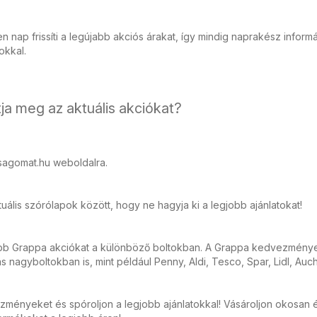
 nap frissíti a legújabb akciós árakat, így mindig naprakész inform
tokkal.
ja meg az aktuális akciókat?
sagomat.hu weboldalra.
ális szórólapok között, hogy ne hagyja ki a legjobb ajánlatokat!
abb Grappa akciókat a különböző boltokban. A Grappa kedvezmény
ás nagyboltokban is, mint például Penny, Aldi, Tesco, Spar, Lidl, Auc
zményeket és spóroljon a legjobb ajánlatokkal! Vásároljon okosan 