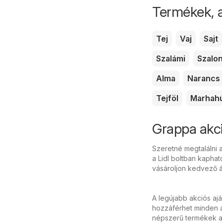
Termékek, 
Tej
Vaj
Sajt
Szalámi
Szalo
Alma
Narancs
Tejföl
Marhah
Grappa akci
Szeretné megtalálni 
a Lidl boltban kaphat
vásároljon kedvező á
A legújabb akciós aj
hozzáférhet minden a
népszerű termékek ak