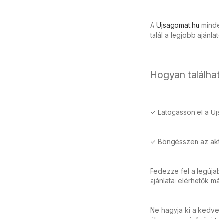
A
Ujsagomat.hu
minden
talál a legjobb ajánla
Hogyan találhat
✓ Látogasson el a Uj
✓ Böngésszen az aktu
Fedezze fel a legúj
ajánlatai elérhetők m
Ne hagyja ki a kedve