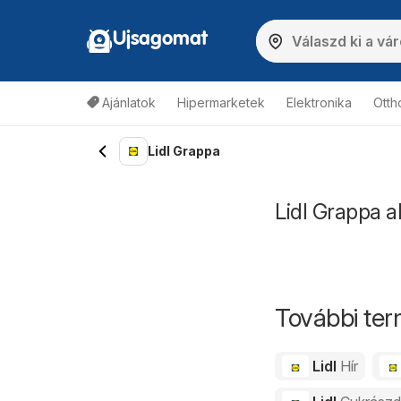
Ujsagomat
Ajánlatok
Hipermarketek
Elektronika
Otth
Lidl Grappa
Lidl Grappa a
További ter
Lidl
Hír