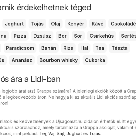
amik érdekelhetnek téged
Joghurt
Tojás
Olaj
Kenyér
Kávé
Csokoládé
nna
Pizza
Dzsúsz
Bor
Sör
Csirkehús
Serté
Paradicsom
Banán
Rizs
Hal
Tea
Tészta
ús
Ananász
Bourbon whisky
Cukorka
ós ára a Lidl-ban
a legjobb árat a(z) Grappa számára? A jelenlegi akciók között a Gr
ó a legkedvezőbb áron. Ne hagyja ki az aktuális Lidl akciós szórólap
ron!
ánlatok és kedvezmények a Ujsagomat.hu oldalon érhetők el. Itt eg
ktuális szórólaphoz, amely tartalmazza a Grappa akcióját, valamint
cióit, mint például:
Tej
,
Vaj
,
Sajt
,
Joghurt
és
Tojás
.