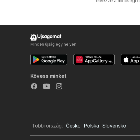
élvezze a minőségi t
Ujsagomat
Minden újság egy helyen
Kövess minket
Többi ország:
Česko
Polska
Slovensko