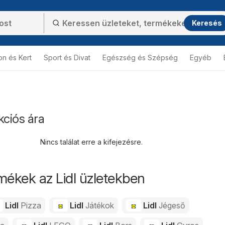
Keresés
on és Kert
Sport és Divat
Egészség és Szépség
Egyéb
kciós ára
Nincs találat erre a kifejezésre.
mékek az Lidl üzletekben
Lidl
Pizza
Lidl
Játékok
Lidl
Jégeső