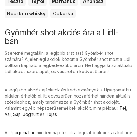
Tészta
Tejföl
Marhahús
Ananász
Bourbon whisky
Cukorka
Gyömbér shot akciós ára a Lidl-
ban
Szeretné megtalálni a legjobb árat a(z) Gyömbér shot
számára? A jelenlegi akciók között a Gyömbér shot most a Lidl
boltban kapható a legkedvezőbb áron. Ne hagyja ki az aktuális
Lidl akciós szórólapot, és vásároljon kedvező áron!
A legújabb akciós ajánlatok és kedvezmények a Ujsagomat.hu
oldalon érhetők el. Itt egyszerűen hozzáférhet minden aktuális
szórólaphoz, amely tartalmazza a Gyömbér shot akcióját,
valamint egyéb népszerű termékek akcióit, mint például:
Tej
,
Vaj
,
Sajt
,
Joghurt
és
Tojás
.
A
Ujsagomat.hu
minden nap frissíti a legújabb akciós árakat, így