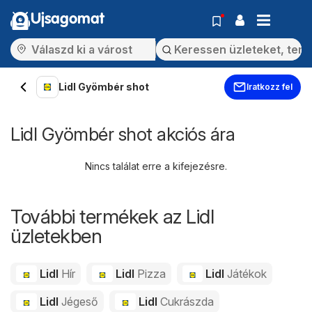
Ujsagomat
Lidl Gyömbér shot
Iratkozz fel
Lidl Gyömbér shot akciós ára
Nincs találat erre a kifejezésre.
További termékek az Lidl
üzletekben
Lidl
Hír
Lidl
Pizza
Lidl
Játékok
Lidl
Jégeső
Lidl
Cukrászda