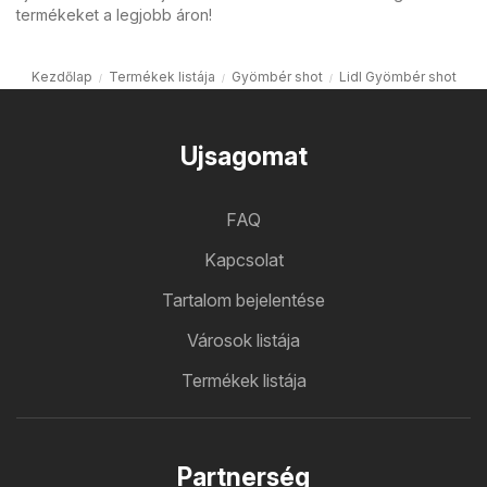
termékeket a legjobb áron!
Kezdőlap
Termékek listája
Gyömbér shot
Lidl Gyömbér shot
Ujsagomat
FAQ
Kapcsolat
Tartalom bejelentése
Városok listája
Termékek listája
Partnerség