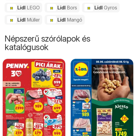
Lidl
LEGO
Lidl
Bors
Lidl
Gyros
Lidl
Müller
Lidl
Mangó
Népszerű szórólapok és
katalógusok