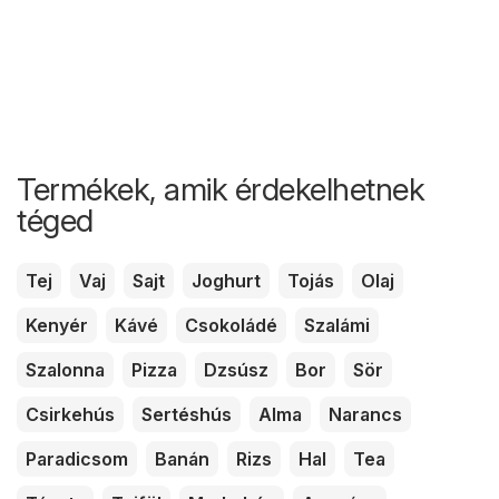
Termékek, amik érdekelhetnek
téged
Tej
Vaj
Sajt
Joghurt
Tojás
Olaj
Kenyér
Kávé
Csokoládé
Szalámi
Szalonna
Pizza
Dzsúsz
Bor
Sör
Csirkehús
Sertéshús
Alma
Narancs
Paradicsom
Banán
Rizs
Hal
Tea