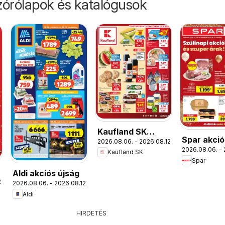
órólapok és katalógusok
Kaufland SK
Spar akció
2026.08.06. - 2026.08.12.
akciós újság
2026.08.06. - 
Kaufland SK
Spar
Aldi akciós újság
.
2026.08.06. - 2026.08.12.
Aldi
HIRDETÉS