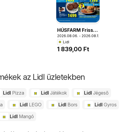
HÚSFARM Friss
2026.08.06. - 2026.08.12.
marha-
Lidl
hamburgerhús, 2
1 839,00 Ft
x 125 g; 1 kg = 7
356 Ft
mékek az Lidl üzletekben
Lidl
Pizza
Lidl
Játékok
Lidl
Jégeső
da
Lidl
LEGO
Lidl
Bors
Lidl
Gyros
Lidl
Mangó