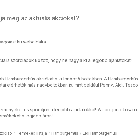
ja meg az aktuális akciókat?
sagomat.hu weboldalra.
ális szórólapok között, hogy ne hagyja ki a legjobb ajánlatokat!
abb Hamburgerhús akciókat a különböző boltokban. A Hamburgerhús
ai elérhetők más nagyboltokban is, mint például Penny, Aldi, Tesco
zményeket és spóroljon a legjobb ajánlatokkal! Vásároljon okosan 
ermékeket a legjobb áron!
zdőlap
Termékek listája
Hamburgerhús
Lidl Hamburgerhús