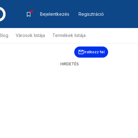
Bejelentkezés
Regisztráció
Blog
Városok listája
Termékek listája
Iratkozz fel
HIRDETÉS