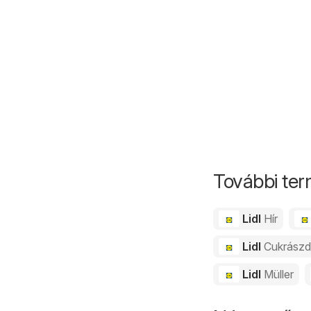
További ter
Lidl
Hír
Lidl
Cukrász
Lidl
Müller