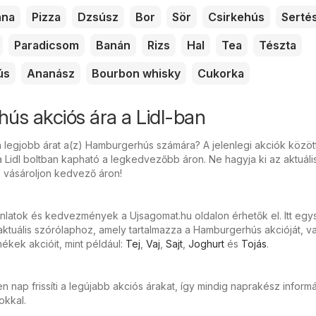
nna
Pizza
Dzsúsz
Bor
Sör
Csirkehús
Serté
Paradicsom
Banán
Rizs
Hal
Tea
Tészta
ús
Ananász
Bourbon whisky
Cukorka
s akciós ára a Lidl-ban
a legjobb árat a(z) Hamburgerhús számára? A jelenlegi akciók közöt
Lidl boltban kapható a legkedvezőbb áron. Ne hagyja ki az aktuális
s vásároljon kedvező áron!
ánlatok és kedvezmények a Ujsagomat.hu oldalon érhetők el. Itt eg
ktuális szórólaphoz, amely tartalmazza a Hamburgerhús akcióját, va
kek akcióit, mint például:
Tej
,
Vaj
,
Sajt
,
Joghurt
és
Tojás
.
 nap frissíti a legújabb akciós árakat, így mindig naprakész inform
tokkal.