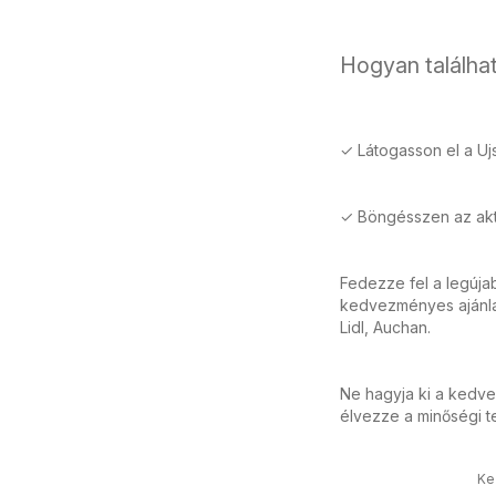
Hogyan találhat
✓ Látogasson el a Uj
✓ Böngésszen az aktu
Fedezze fel a legúj
kedvezményes ajánlat
Lidl, Auchan.
Ne hagyja ki a kedve
élvezze a minőségi t
Ke