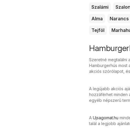
Szalámi
Szalo
Alma
Narancs
Tejföl
Marhah
Hamburgerhú
Szeretné megtalálni 
Hamburgerhús most a 
akciós szórólapot, é
A legújabb akciós aj
hozzáférhet minden a
egyéb népszerű termé
A
Ujsagomat.hu
minden
talál a legjobb ajánla