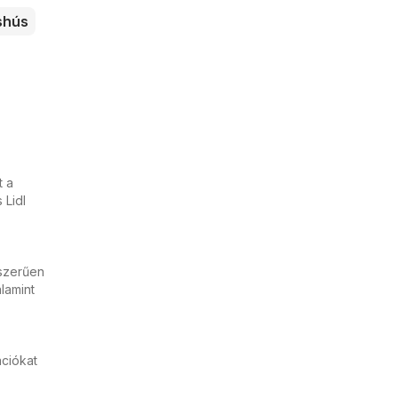
shús
t a
 Lidl
yszerűen
lamint
ációkat