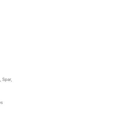
, Spar,
és