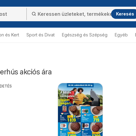
Keresés
on és Kert
Sport és Divat
Egészség és Szépség
Egyéb
erhús akciós ára
RDETÉS