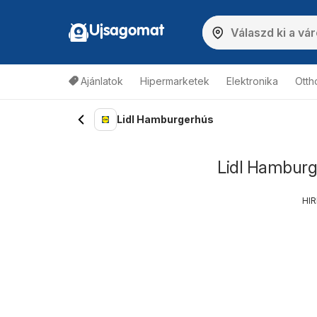
Ujsagomat
Ajánlatok
Hipermarketek
Elektronika
Otth
Lidl Hamburgerhús
Lidl Hamburg
HI