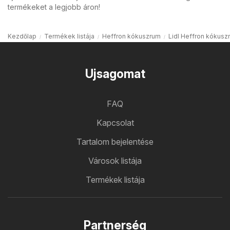
termékeket a legjobb áron!
Kezdőlap
Termékek listája
Heffron kókuszrum
Lidl Heffron kókusz
Ujsagomat
FAQ
Kapcsolat
Tartalom bejelentése
Városok listája
Termékek listája
Partnerség