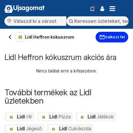
Ujsagomat
Lidl Heffron kókuszrum
Iratkozz fel
Lidl Heffron kókuszrum akciós ára
Nincs találat erre a kifejezésre.
További termékek az Lidl
üzletekben
Lidl
Hír
Lidl
Pizza
Lidl
Játékok
Lidl
Jégeső
Lidl
Cukrászda