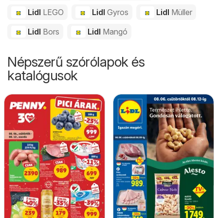
Lidl
LEGO
Lidl
Gyros
Lidl
Müller
Lidl
Bors
Lidl
Mangó
Népszerű szórólapok és
katalógusok