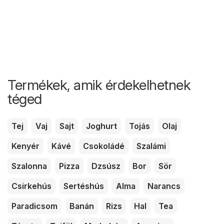
Termékek, amik érdekelhetnek
téged
Tej
Vaj
Sajt
Joghurt
Tojás
Olaj
Kenyér
Kávé
Csokoládé
Szalámi
Szalonna
Pizza
Dzsúsz
Bor
Sör
Csirkehús
Sertéshús
Alma
Narancs
Paradicsom
Banán
Rizs
Hal
Tea