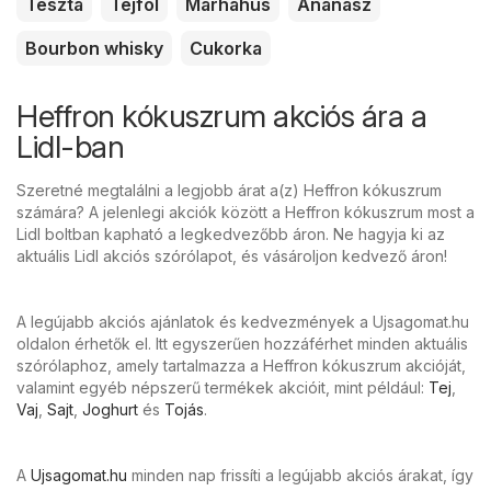
Tészta
Tejföl
Marhahús
Ananász
Bourbon whisky
Cukorka
Heffron kókuszrum akciós ára a
Lidl-ban
Szeretné megtalálni a legjobb árat a(z) Heffron kókuszrum
számára? A jelenlegi akciók között a Heffron kókuszrum most a
Lidl boltban kapható a legkedvezőbb áron. Ne hagyja ki az
aktuális Lidl akciós szórólapot, és vásároljon kedvező áron!
A legújabb akciós ajánlatok és kedvezmények a Ujsagomat.hu
oldalon érhetők el. Itt egyszerűen hozzáférhet minden aktuális
szórólaphoz, amely tartalmazza a Heffron kókuszrum akcióját,
valamint egyéb népszerű termékek akcióit, mint például:
Tej
,
Vaj
,
Sajt
,
Joghurt
és
Tojás
.
A
Ujsagomat.hu
minden nap frissíti a legújabb akciós árakat, így