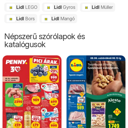
Lidl
LEGO
Lidl
Gyros
Lidl
Müller
Lidl
Bors
Lidl
Mangó
Népszerű szórólapok és
katalógusok