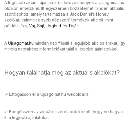
A legújabb akciós ajánlatok és kedvezmények a Ujsagomat.hu
oldalon érhetők el. Itt egyszerűen hozzáférhet minden aktuális
szórólaphoz, amely tartalmazza a Jack Daniel’s Honey
akcióját, valamint egyéb népszerű termékek akcióit, mint
például:
Tej
,
Vaj
,
Sajt
,
Joghurt
és
Tojás
.
A
Ujsagomat.hu
minden nap frissíti a legújabb akciós árakat, így
mindig naprakész információkat talál a legjobb ajánlatokkal.
Hogyan találhatja meg az aktuális akciókat?
✓ Látogasson el a Ujsagomat.hu weboldalra.
✓ Böngésszen az aktuális szórólapok között, hogy ne hagyja
ki a legjobb ajánlatokat!