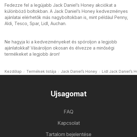
Fedezze fel a legújabb Jack Daniel’s Honey akciókat a
különböző boltokban. A Jack Daniel’s Honey kedvezményes
ajánlatai elérhetők más nagyboltokban is, mint például Penny,
Aldi, Tesco, Spar, Lidl, Auchan.
Ne hagyja ki a kedvezményeket és spóroljon a legjobb
ajánlatokkal! Vásároljon okosan és élvezze a minőségi
termékeket a legjobb áron!
Kezdőlap
Termékek listája
Jack Daniel’s Honey
Lidl Jack Daniel’s 
Ujsagomat
FAQ
Kapcsolat
Tartalom bejelentése