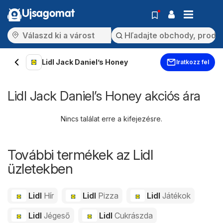
Ujsagomat
Lidl Jack Daniel’s Honey
Iratkozz fel
Lidl Jack Daniel’s Honey akciós ára
Nincs találat erre a kifejezésre.
További termékek az Lidl
üzletekben
Lidl
Hír
Lidl
Pizza
Lidl
Játékok
Lidl
Jégeső
Lidl
Cukrászda