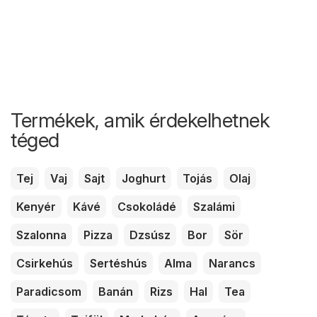
Termékek, amik érdekelhetnek
téged
Tej
Vaj
Sajt
Joghurt
Tojás
Olaj
Kenyér
Kávé
Csokoládé
Szalámi
Szalonna
Pizza
Dzsúsz
Bor
Sör
Csirkehús
Sertéshús
Alma
Narancs
Paradicsom
Banán
Rizs
Hal
Tea