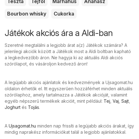
Tészta
Tejföl
Marhahús
Ananász
Bourbon whisky
Cukorka
Játékok akciós ára a Aldi-ban
Szeretné megtalálni a legjobb árat a(z) Játékok számára? A
jelenlegi akciók között a Játékok most a Aldi boltban kapható
a legkedvezőbb áron. Ne hagyja ki az aktuális Aldi akciós
szórólapot, és vásároljon kedvező áron!
A legújabb akciós ajánlatok és kedvezmények a Ujsagomat.hu
oldalon érhetők el. Itt egyszerűen hozzáférhet minden aktuális
szórólaphoz, amely tartalmazza a Játékok akcióját, valamint
egyéb népszerű termékek akcióit, mint például:
Tej
,
Vaj
,
Sajt
,
Joghurt
és
Tojás
.
A
Ujsagomat.hu
minden nap frissíti a legújabb akciós árakat, így
mindig naprakész információkat talál a legjobb ajánlatokkal.