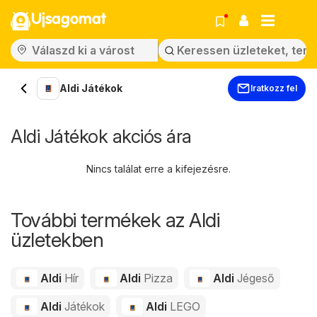
Ujsagomat
Aldi Játékok
Iratkozz fel
Aldi Játékok akciós ára
Nincs találat erre a kifejezésre.
További termékek az Aldi
üzletekben
Aldi
Hír
Aldi
Pizza
Aldi
Jégeső
Aldi
Játékok
Aldi
LEGO