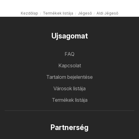
Kezdőlap
Termékek listája
Jégeső
Aldi Jégeső
Ujsagomat
FAQ
Kapcsolat
Tartalom bejelentése
Városok listája
Termékek listája
Partnerség