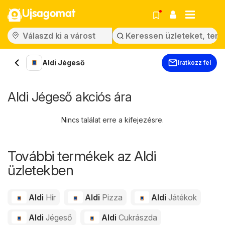
Ujsagomat
Aldi Jégeső
Iratkozz fel
Aldi Jégeső akciós ára
Nincs találat erre a kifejezésre.
További termékek az Aldi
üzletekben
Aldi
Hír
Aldi
Pizza
Aldi
Játékok
Aldi
Jégeső
Aldi
Cukrászda