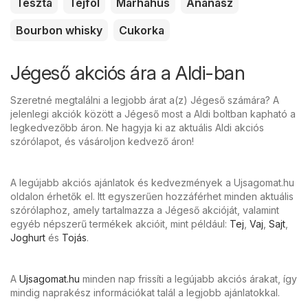
Tészta
Tejföl
Marhahús
Ananász
Bourbon whisky
Cukorka
Jégeső akciós ára a Aldi-ban
Szeretné megtalálni a legjobb árat a(z) Jégeső számára? A
jelenlegi akciók között a Jégeső most a Aldi boltban kapható a
legkedvezőbb áron. Ne hagyja ki az aktuális Aldi akciós
szórólapot, és vásároljon kedvező áron!
A legújabb akciós ajánlatok és kedvezmények a Ujsagomat.hu
oldalon érhetők el. Itt egyszerűen hozzáférhet minden aktuális
szórólaphoz, amely tartalmazza a Jégeső akcióját, valamint
egyéb népszerű termékek akcióit, mint például:
Tej
,
Vaj
,
Sajt
,
Joghurt
és
Tojás
.
A
Ujsagomat.hu
minden nap frissíti a legújabb akciós árakat, így
mindig naprakész információkat talál a legjobb ajánlatokkal.