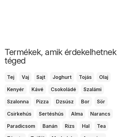
Termékek, amik érdekelhetnek
téged
Tej
Vaj
Sajt
Joghurt
Tojás
Olaj
Kenyér
Kávé
Csokoládé
Szalámi
Szalonna
Pizza
Dzsúsz
Bor
Sör
Csirkehús
Sertéshús
Alma
Narancs
Paradicsom
Banán
Rizs
Hal
Tea