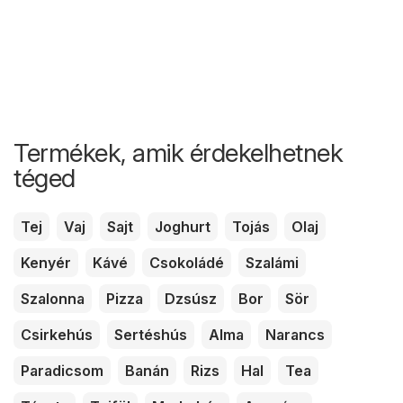
Termékek, amik érdekelhetnek
téged
Tej
Vaj
Sajt
Joghurt
Tojás
Olaj
Kenyér
Kávé
Csokoládé
Szalámi
Szalonna
Pizza
Dzsúsz
Bor
Sör
Csirkehús
Sertéshús
Alma
Narancs
Paradicsom
Banán
Rizs
Hal
Tea