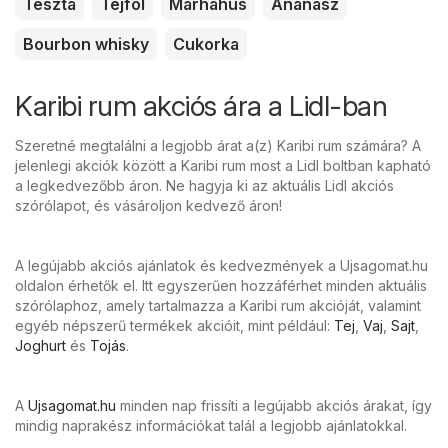
Tészta
Tejföl
Marhahús
Ananász
Bourbon whisky
Cukorka
Karibi rum akciós ára a Lidl-ban
Szeretné megtalálni a legjobb árat a(z) Karibi rum számára? A
jelenlegi akciók között a Karibi rum most a Lidl boltban kapható
a legkedvezőbb áron. Ne hagyja ki az aktuális Lidl akciós
szórólapot, és vásároljon kedvező áron!
A legújabb akciós ajánlatok és kedvezmények a Ujsagomat.hu
oldalon érhetők el. Itt egyszerűen hozzáférhet minden aktuális
szórólaphoz, amely tartalmazza a Karibi rum akcióját, valamint
egyéb népszerű termékek akcióit, mint például:
Tej
,
Vaj
,
Sajt
,
Joghurt
és
Tojás
.
A
Ujsagomat.hu
minden nap frissíti a legújabb akciós árakat, így
mindig naprakész információkat talál a legjobb ajánlatokkal.