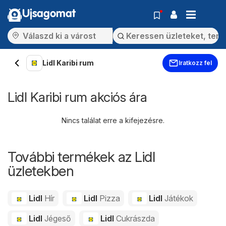
Ujsagomat
Lidl Karibi rum
Iratkozz fel
Lidl Karibi rum akciós ára
Nincs találat erre a kifejezésre.
További termékek az Lidl
üzletekben
Lidl
Hír
Lidl
Pizza
Lidl
Játékok
Lidl
Jégeső
Lidl
Cukrászda