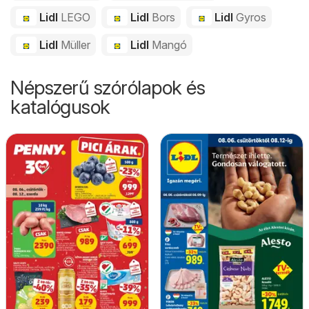
Lidl
LEGO
Lidl
Bors
Lidl
Gyros
Lidl
Müller
Lidl
Mangó
Népszerű szórólapok és
katalógusok