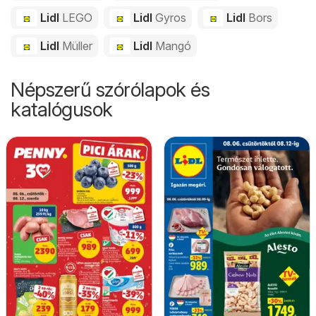
Lidl
LEGO
Lidl
Gyros
Lidl
Bors
Lidl
Müller
Lidl
Mangó
Népszerű szórólapok és
katalógusok