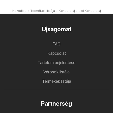
Kezdőlap
Termékek listája
Kenderolaj
Lidl Kenderolaj
Ujsagomat
FAQ
Kapcsolat
Tartalom bejelentése
Városok listája
Termékek listája
Partnerség