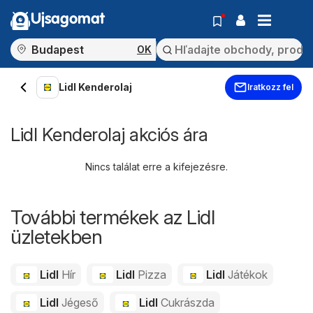
Ujsagomat
OK
Lidl Kenderolaj
Iratkozz fel
Lidl Kenderolaj akciós ára
Nincs találat erre a kifejezésre.
További termékek az Lidl
üzletekben
Lidl
Hír
Lidl
Pizza
Lidl
Játékok
Lidl
Jégeső
Lidl
Cukrászda