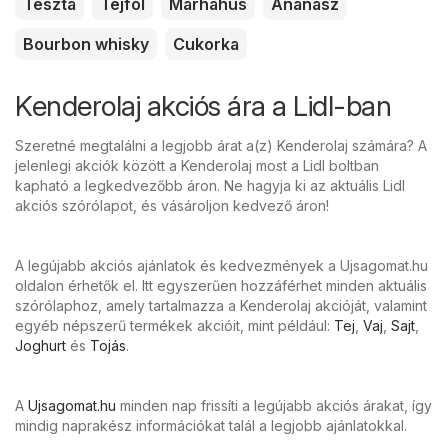
Tészta
Tejföl
Marhahús
Ananász
Bourbon whisky
Cukorka
Kenderolaj akciós ára a Lidl-ban
Szeretné megtalálni a legjobb árat a(z) Kenderolaj számára? A
jelenlegi akciók között a Kenderolaj most a Lidl boltban
kapható a legkedvezőbb áron. Ne hagyja ki az aktuális Lidl
akciós szórólapot, és vásároljon kedvező áron!
A legújabb akciós ajánlatok és kedvezmények a Ujsagomat.hu
oldalon érhetők el. Itt egyszerűen hozzáférhet minden aktuális
szórólaphoz, amely tartalmazza a Kenderolaj akcióját, valamint
egyéb népszerű termékek akcióit, mint például:
Tej
,
Vaj
,
Sajt
,
Joghurt
és
Tojás
.
A
Ujsagomat.hu
minden nap frissíti a legújabb akciós árakat, így
mindig naprakész információkat talál a legjobb ajánlatokkal.