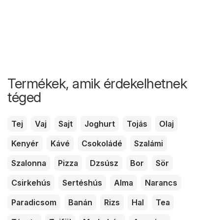
Termékek, amik érdekelhetnek
téged
Tej
Vaj
Sajt
Joghurt
Tojás
Olaj
Kenyér
Kávé
Csokoládé
Szalámi
Szalonna
Pizza
Dzsúsz
Bor
Sör
Csirkehús
Sertéshús
Alma
Narancs
Paradicsom
Banán
Rizs
Hal
Tea