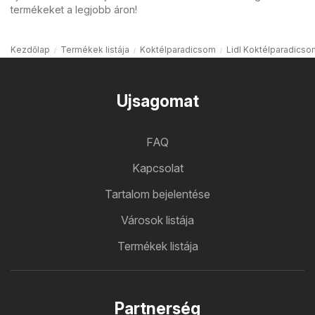
termékeket a legjobb áron!
Kezdőlap
Termékek listája
Koktélparadicsom
Lidl Koktélparadicso
Ujsagomat
FAQ
Kapcsolat
Tartalom bejelentése
Városok listája
Termékek listája
Partnerség