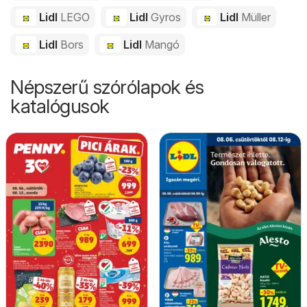
Lidl
LEGO
Lidl
Gyros
Lidl
Müller
Lidl
Bors
Lidl
Mangó
Népszerű szórólapok és
katalógusok