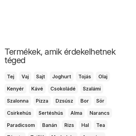
Termékek, amik érdekelhetnek
téged
Tej
Vaj
Sajt
Joghurt
Tojás
Olaj
Kenyér
Kávé
Csokoládé
Szalámi
Szalonna
Pizza
Dzsúsz
Bor
Sör
Csirkehús
Sertéshús
Alma
Narancs
Paradicsom
Banán
Rizs
Hal
Tea