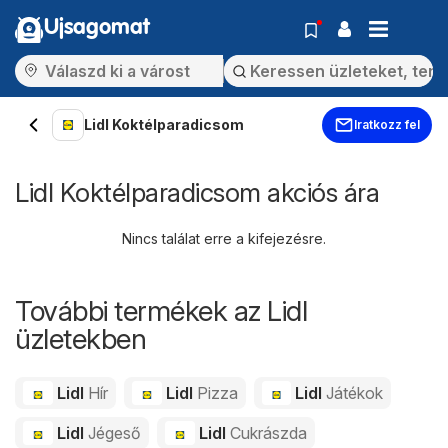
Ujsagomat
Lidl Koktélparadicsom
Iratkozz fel
Lidl Koktélparadicsom akciós ára
Nincs találat erre a kifejezésre.
További termékek az Lidl
üzletekben
Lidl
Hír
Lidl
Pizza
Lidl
Játékok
Lidl
Jégeső
Lidl
Cukrászda