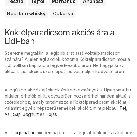
Tészta
Tejföl
Marhahús
Ananász
Bourbon whisky
Cukorka
Koktélparadicsom akciós ára a
Lidl-ban
Szeretné megtalálni a legjobb árat a(z) Koktélparadicsom
számára? A jelenlegi akciók között a Koktélparadicsom most a
Lidl boltban kapható a legkedvezőbb áron. Ne hagyja ki az
aktuális Lidl akciós szórólapot, és vásároljon kedvező áron!
A legújabb akciós ajánlatok és kedvezmények a Ujsagomat.hu
oldalon érhetők el. Itt egyszerűen hozzáférhet minden aktuális
szórólaphoz, amely tartalmazza a Koktélparadicsom akcióját,
valamint egyéb népszerű termékek akcióit, mint például:
Tej
,
Vaj
,
Sajt
,
Joghurt
és
Tojás
.
A
Ujsagomat.hu
minden nap frissíti a legújabb akciós árakat, így