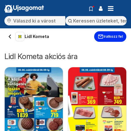
Ujsagomat
Lidl Kometa
Iratkozz fel
Lidl Kometa akciós ára