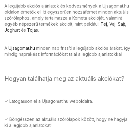
A legújabb akciós ajánlatok és kedvezmények a Ujsagomat.hu
oldalon érhetők el. Itt egyszerűen hozzáférhet minden aktuális
szórólaphoz, amely tartalmazza a Kometa akcióját, valamint
egyéb népszerű termékek akcióit, mint például:
Tej
,
Vaj
,
Sajt
,
Joghurt
és
Tojás
.
A
Ujsagomat.hu
minden nap frissíti a legújabb akciós árakat, így
mindig naprakész információkat talál a legjobb ajánlatokkal.
Hogyan találhatja meg az aktuális akciókat?
✓ Látogasson el a Ujsagomat.hu weboldalra.
✓ Böngésszen az aktuális szórólapok között, hogy ne hagyja
ki a legjobb ajánlatokat!