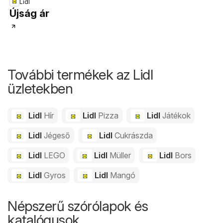
Lidl
Újság ár
További termékek az Lidl
üzletekben
Lidl
Hír
Lidl
Pizza
Lidl
Játékok
Lidl
Jégeső
Lidl
Cukrászda
Lidl
LEGO
Lidl
Müller
Lidl
Bors
Lidl
Gyros
Lidl
Mangó
Népszerű szórólapok és
katalógusok