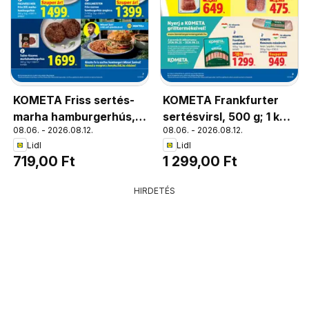
KOMETA Friss sertés-
KOMETA Frankfurter
marha hamburgerhús, 2
sertésvirsl, 500 g; 1 kg
08.06. - 2026.08.12.
08.06. - 2026.08.12.
x 125 g; 1 kg = 2 876 Ft
= 2 598 Ft
Lidl
Lidl
719,00 Ft
1 299,00 Ft
HIRDETÉS