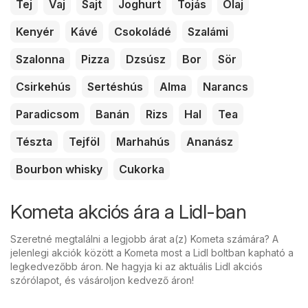
Tej
Vaj
Sajt
Joghurt
Tojás
Olaj
Kenyér
Kávé
Csokoládé
Szalámi
Szalonna
Pizza
Dzsúsz
Bor
Sör
Csirkehús
Sertéshús
Alma
Narancs
Paradicsom
Banán
Rizs
Hal
Tea
Tészta
Tejföl
Marhahús
Ananász
Bourbon whisky
Cukorka
Kometa akciós ára a Lidl-ban
Szeretné megtalálni a legjobb árat a(z) Kometa számára? A
jelenlegi akciók között a Kometa most a Lidl boltban kapható a
legkedvezőbb áron. Ne hagyja ki az aktuális Lidl akciós
szórólapot, és vásároljon kedvező áron!