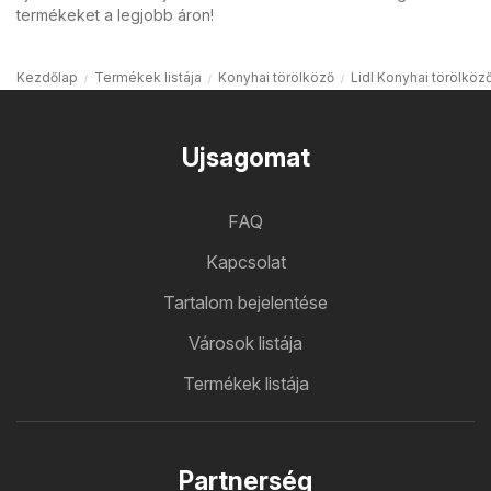
termékeket a legjobb áron!
Kezdőlap
Termékek listája
Konyhai törölköző
Lidl Konyhai törölköz
Ujsagomat
FAQ
Kapcsolat
Tartalom bejelentése
Városok listája
Termékek listája
Partnerség