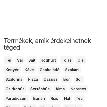
Termékek, amik érdekelhetnek
téged
Tej
Vaj
Sajt
Joghurt
Tojás
Olaj
Kenyér
Kávé
Csokoládé
Szalámi
Szalonna
Pizza
Dzsúsz
Bor
Sör
Csirkehús
Sertéshús
Alma
Narancs
Paradicsom
Banán
Rizs
Hal
Tea