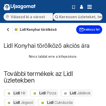
Ujsagomat
Lidl Konyhai törölköző
Iratkozz fel
Lidl Konyhai törölköző akciós ára
Nincs találat erre a kifejezésre.
További termékek az Lidl
üzletekben
Lidl
Hír
Lidl
Pizza
Lidl
Játékok
Lidl
Jégeső
Lidl
Cukrászda