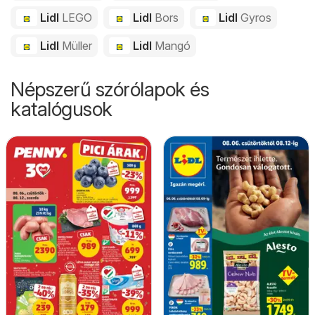
Lidl
LEGO
Lidl
Bors
Lidl
Gyros
Lidl
Müller
Lidl
Mangó
Népszerű szórólapok és
katalógusok