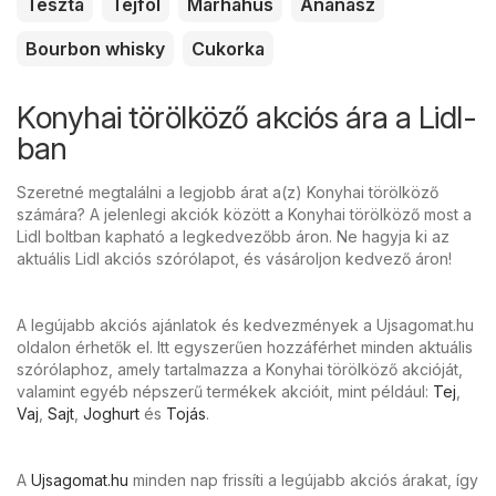
Tészta
Tejföl
Marhahús
Ananász
Bourbon whisky
Cukorka
Konyhai törölköző akciós ára a Lidl-
ban
Szeretné megtalálni a legjobb árat a(z) Konyhai törölköző
számára? A jelenlegi akciók között a Konyhai törölköző most a
Lidl boltban kapható a legkedvezőbb áron. Ne hagyja ki az
aktuális Lidl akciós szórólapot, és vásároljon kedvező áron!
A legújabb akciós ajánlatok és kedvezmények a Ujsagomat.hu
oldalon érhetők el. Itt egyszerűen hozzáférhet minden aktuális
szórólaphoz, amely tartalmazza a Konyhai törölköző akcióját,
valamint egyéb népszerű termékek akcióit, mint például:
Tej
,
Vaj
,
Sajt
,
Joghurt
és
Tojás
.
A
Ujsagomat.hu
minden nap frissíti a legújabb akciós árakat, így