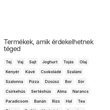
Termékek, amik érdekelhetnek
téged
Tej
Vaj
Sajt
Joghurt
Tojás
Olaj
Kenyér
Kávé
Csokoládé
Szalámi
Szalonna
Pizza
Dzsúsz
Bor
Sör
Csirkehús
Sertéshús
Alma
Narancs
Paradicsom
Banán
Rizs
Hal
Tea