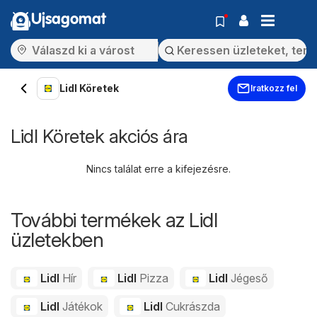
Ujsagomat
Lidl Köretek
Iratkozz fel
Lidl Köretek akciós ára
Nincs találat erre a kifejezésre.
További termékek az Lidl
üzletekben
Lidl
Hír
Lidl
Pizza
Lidl
Jégeső
Lidl
Játékok
Lidl
Cukrászda