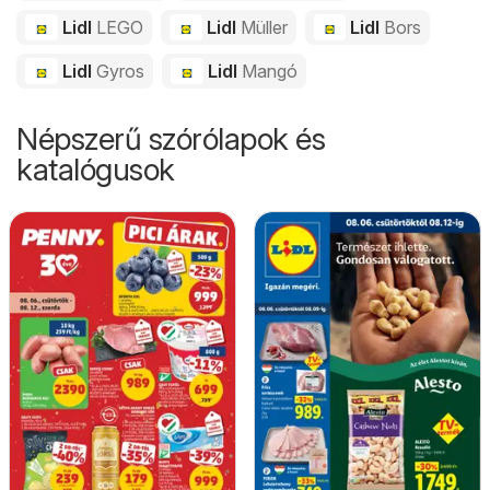
Lidl
LEGO
Lidl
Müller
Lidl
Bors
Lidl
Gyros
Lidl
Mangó
Népszerű szórólapok és
katalógusok