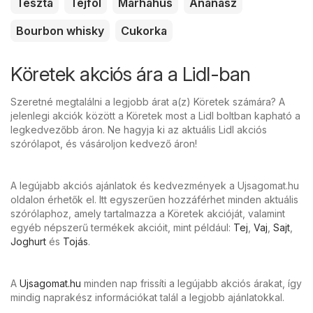
Tészta
Tejföl
Marhahús
Ananász
Bourbon whisky
Cukorka
Köretek akciós ára a Lidl-ban
Szeretné megtalálni a legjobb árat a(z) Köretek számára? A
jelenlegi akciók között a Köretek most a Lidl boltban kapható a
legkedvezőbb áron. Ne hagyja ki az aktuális Lidl akciós
szórólapot, és vásároljon kedvező áron!
A legújabb akciós ajánlatok és kedvezmények a Ujsagomat.hu
oldalon érhetők el. Itt egyszerűen hozzáférhet minden aktuális
szórólaphoz, amely tartalmazza a Köretek akcióját, valamint
egyéb népszerű termékek akcióit, mint például:
Tej
,
Vaj
,
Sajt
,
Joghurt
és
Tojás
.
A
Ujsagomat.hu
minden nap frissíti a legújabb akciós árakat, így
mindig naprakész információkat talál a legjobb ajánlatokkal.