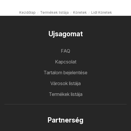
Kezdőlap
Termékek listája
Köretek
Lidl Köretek
Ujsagomat
FAQ
Kapcsolat
Tartalom bejelentése
Városok listája
Termékek listája
Partnerség