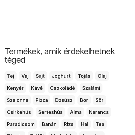
Termékek, amik érdekelhetnek
téged
Tej
Vaj
Sajt
Joghurt
Tojás
Olaj
Kenyér
Kávé
Csokoládé
Szalámi
Szalonna
Pizza
Dzsúsz
Bor
Sör
Csirkehús
Sertéshús
Alma
Narancs
Paradicsom
Banán
Rizs
Hal
Tea