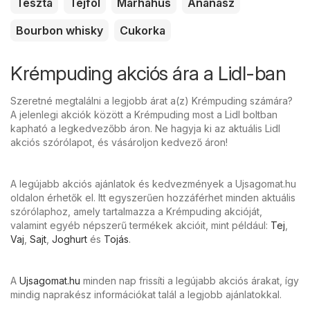
Tészta
Tejföl
Marhahús
Ananász
Bourbon whisky
Cukorka
Krémpuding akciós ára a Lidl-ban
Szeretné megtalálni a legjobb árat a(z) Krémpuding számára?
A jelenlegi akciók között a Krémpuding most a Lidl boltban
kapható a legkedvezőbb áron. Ne hagyja ki az aktuális Lidl
akciós szórólapot, és vásároljon kedvező áron!
A legújabb akciós ajánlatok és kedvezmények a Ujsagomat.hu
oldalon érhetők el. Itt egyszerűen hozzáférhet minden aktuális
szórólaphoz, amely tartalmazza a Krémpuding akcióját,
valamint egyéb népszerű termékek akcióit, mint például:
Tej
,
Vaj
,
Sajt
,
Joghurt
és
Tojás
.
A
Ujsagomat.hu
minden nap frissíti a legújabb akciós árakat, így
mindig naprakész információkat talál a legjobb ajánlatokkal.