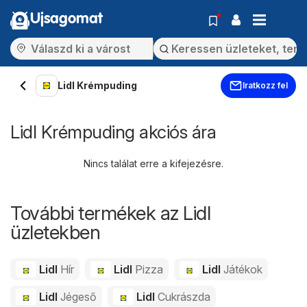
Ujsagomat
Lidl Krémpuding
Iratkozz fel
Lidl Krémpuding akciós ára
Nincs találat erre a kifejezésre.
További termékek az Lidl
üzletekben
Lidl
Hír
Lidl
Pizza
Lidl
Játékok
Lidl
Jégeső
Lidl
Cukrászda