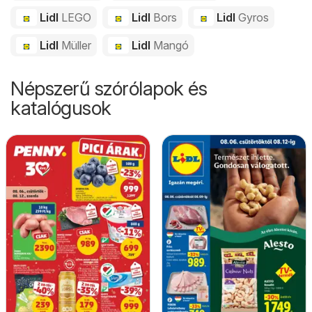
Lidl
LEGO
Lidl
Bors
Lidl
Gyros
Lidl
Müller
Lidl
Mangó
Népszerű szórólapok és
katalógusok