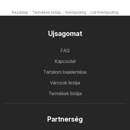
Kezdőlap
Termékek listája
Krémpuding
Lidl Krémpuding
Ujsagomat
FAQ
Kapcsolat
Tartalom bejelentése
Városok listája
Termékek listája
Partnerség