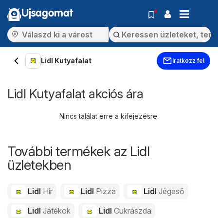
Ujsagomat
Lidl Kutyafalat
Iratkozz fel
Lidl Kutyafalat akciós ára
Nincs találat erre a kifejezésre.
További termékek az Lidl
üzletekben
Lidl
Hír
Lidl
Pizza
Lidl
Jégeső
Lidl
Játékok
Lidl
Cukrászda