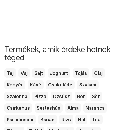
Termékek, amik érdekelhetnek
téged
Tej
Vaj
Sajt
Joghurt
Tojás
Olaj
Kenyér
Kávé
Csokoládé
Szalámi
Szalonna
Pizza
Dzsúsz
Bor
Sör
Csirkehús
Sertéshús
Alma
Narancs
Paradicsom
Banán
Rizs
Hal
Tea