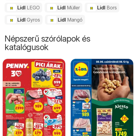
Lidl
LEGO
Lidl
Müller
Lidl
Bors
Lidl
Gyros
Lidl
Mangó
Népszerű szórólapok és
katalógusok