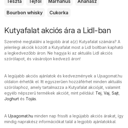
Tészta
Tejföl
Marhahús
Ananász
Bourbon whisky
Cukorka
Kutyafalat akciós ára a Lidl-ban
Szeretné megtalálni a legjobb árat a(z) Kutyafalat számára? A
jelenlegi akciók között a Kutyafalat most a Lidl boltban kapható
a legkedvezőbb áron. Ne hagyja ki az aktuális Lidl akciós
szórólapot, és vásároljon kedvező áron!
A legújabb akciós ajánlatok és kedvezmények a Ujsagomat.hu
oldalon érhetők el. Itt egyszerűen hozzáférhet minden aktuális
szórólaphoz, amely tartalmazza a Kutyafalat akcióját, valamint
egyéb népszerű termékek akcióit, mint például:
Tej
,
Vaj
,
Sajt
,
Joghurt
és
Tojás
.
A
Ujsagomat.hu
minden nap frissíti a legújabb akciós árakat, így
mindig naprakész információkat talál a legjobb ajánlatokkal.