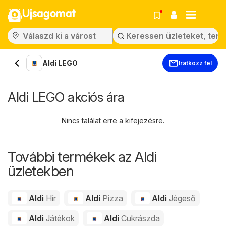
Ujsagomat
Aldi LEGO
Iratkozz fel
Aldi LEGO akciós ára
Nincs találat erre a kifejezésre.
További termékek az Aldi
üzletekben
Aldi
Hír
Aldi
Pizza
Aldi
Jégeső
Aldi
Játékok
Aldi
Cukrászda