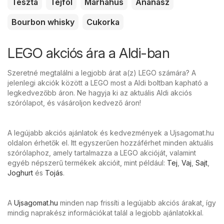
Tészta
Tejföl
Marhahús
Ananász
Bourbon whisky
Cukorka
LEGO akciós ára a Aldi-ban
Szeretné megtalálni a legjobb árat a(z) LEGO számára? A
jelenlegi akciók között a LEGO most a Aldi boltban kapható a
legkedvezőbb áron. Ne hagyja ki az aktuális Aldi akciós
szórólapot, és vásároljon kedvező áron!
A legújabb akciós ajánlatok és kedvezmények a Ujsagomat.hu
oldalon érhetők el. Itt egyszerűen hozzáférhet minden aktuális
szórólaphoz, amely tartalmazza a LEGO akcióját, valamint
egyéb népszerű termékek akcióit, mint például:
Tej
,
Vaj
,
Sajt
,
Joghurt
és
Tojás
.
A
Ujsagomat.hu
minden nap frissíti a legújabb akciós árakat, így
mindig naprakész információkat talál a legjobb ajánlatokkal.