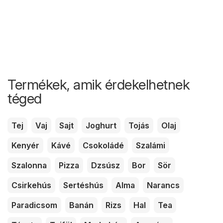
Termékek, amik érdekelhetnek
téged
Tej
Vaj
Sajt
Joghurt
Tojás
Olaj
Kenyér
Kávé
Csokoládé
Szalámi
Szalonna
Pizza
Dzsúsz
Bor
Sör
Csirkehús
Sertéshús
Alma
Narancs
Paradicsom
Banán
Rizs
Hal
Tea