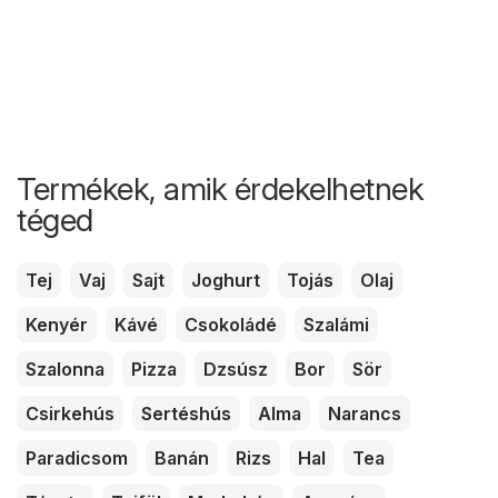
Termékek, amik érdekelhetnek
téged
Tej
Vaj
Sajt
Joghurt
Tojás
Olaj
Kenyér
Kávé
Csokoládé
Szalámi
Szalonna
Pizza
Dzsúsz
Bor
Sör
Csirkehús
Sertéshús
Alma
Narancs
Paradicsom
Banán
Rizs
Hal
Tea