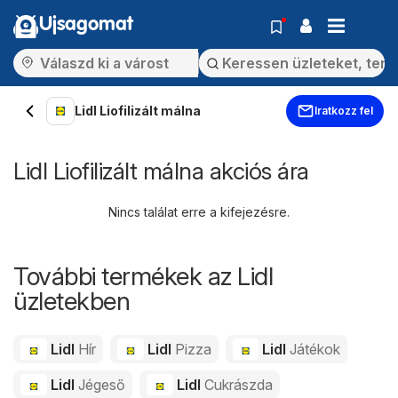
Ujsagomat
Lidl Liofilizált málna
Iratkozz fel
Lidl Liofilizált málna akciós ára
Nincs találat erre a kifejezésre.
További termékek az Lidl
üzletekben
Lidl
Hír
Lidl
Pizza
Lidl
Játékok
Lidl
Jégeső
Lidl
Cukrászda