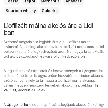
Tészta
Tejföl
Marhahús
Ananász
Bourbon whisky
Cukorka
Liofilizált málna akciós ára a Lidl-
ban
Szeretné megtalálni a legjobb árat a(z) Liofilizált málna
számára? A jelenlegi akciók között a Liofilizált málna most a Lidl
boltban kapható a legkedvezőbb áron. Ne hagyja ki az aktuális
Lidl akciós szórólapot, és vásároljon kedvező áron!
A legújabb akciós ajánlatok és kedvezmények a Ujsagomat.hu
oldalon érhetők el. Itt egyszerűen hozzáférhet minden aktuális
szórólaphoz, amely tartalmazza a Liofilizált málna akcióját,
valamint egyéb népszerű termékek akcióit, mint például:
Tej
,
Vaj
,
Sajt
,
Joghurt
és
Tojás
.
A
Ujsagomat.hu
minden nap frissíti a legújabb akciós árakat, így