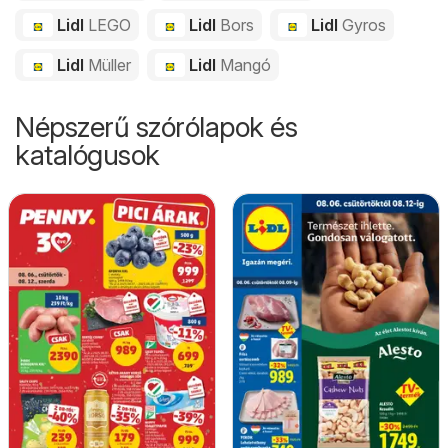
Lidl
LEGO
Lidl
Bors
Lidl
Gyros
Lidl
Müller
Lidl
Mangó
Népszerű szórólapok és
katalógusok