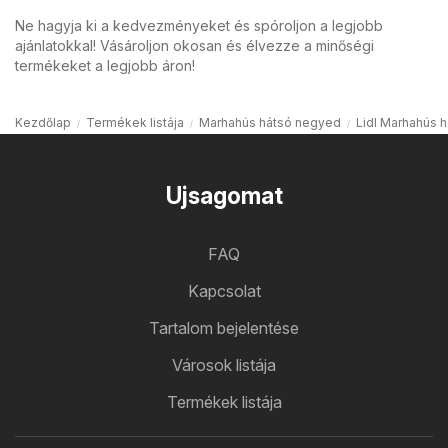
Ne hagyja ki a kedvezményeket és spóroljon a legjobb
ajánlatokkal! Vásároljon okosan és élvezze a minőségi
termékeket a legjobb áron!
Kezdőlap
Termékek listája
Marhahús hátsó negyed
Lidl Marhahús 
Ujsagomat
FAQ
Kapcsolat
Tartalom bejelentése
Városok listája
Termékek listája