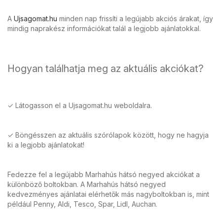
A
Ujsagomat.hu
minden nap frissíti a legújabb akciós árakat, így
mindig naprakész információkat talál a legjobb ajánlatokkal.
Hogyan találhatja meg az aktuális akciókat?
✓ Látogasson el a Ujsagomat.hu weboldalra.
✓ Böngésszen az aktuális szórólapok között, hogy ne hagyja
ki a legjobb ajánlatokat!
Fedezze fel a legújabb Marhahús hátsó negyed akciókat a
különböző boltokban. A Marhahús hátsó negyed
kedvezményes ajánlatai elérhetők más nagyboltokban is, mint
például Penny, Aldi, Tesco, Spar, Lidl, Auchan.