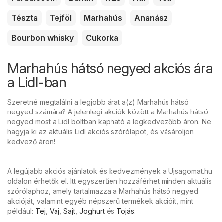
Tészta
Tejföl
Marhahús
Ananász
Bourbon whisky
Cukorka
Marhahús hátsó negyed akciós ára
a Lidl-ban
Szeretné megtalálni a legjobb árat a(z) Marhahús hátsó
negyed számára? A jelenlegi akciók között a Marhahús hátsó
negyed most a Lidl boltban kapható a legkedvezőbb áron. Ne
hagyja ki az aktuális Lidl akciós szórólapot, és vásároljon
kedvező áron!
A legújabb akciós ajánlatok és kedvezmények a Ujsagomat.hu
oldalon érhetők el. Itt egyszerűen hozzáférhet minden aktuális
szórólaphoz, amely tartalmazza a Marhahús hátsó negyed
akcióját, valamint egyéb népszerű termékek akcióit, mint
például:
Tej
,
Vaj
,
Sajt
,
Joghurt
és
Tojás
.