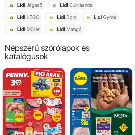
Lidl
Jégeső
Lidl
Cukrászda
Lidl
LEGO
Lidl
Bors
Lidl
Gyros
Lidl
Müller
Lidl
Mangó
Népszerű szórólapok és
katalógusok