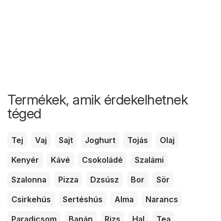
Termékek, amik érdekelhetnek
téged
Tej
Vaj
Sajt
Joghurt
Tojás
Olaj
Kenyér
Kávé
Csokoládé
Szalámi
Szalonna
Pizza
Dzsúsz
Bor
Sör
Csirkehús
Sertéshús
Alma
Narancs
Paradicsom
Banán
Rizs
Hal
Tea