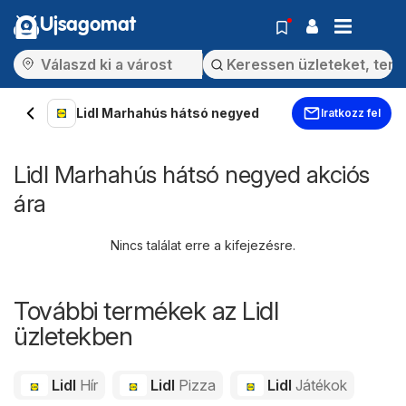
Ujsagomat
Lidl Marhahús hátsó negyed
Iratkozz fel
Lidl Marhahús hátsó negyed akciós
ára
Nincs találat erre a kifejezésre.
További termékek az Lidl
üzletekben
Lidl
Hír
Lidl
Pizza
Lidl
Játékok