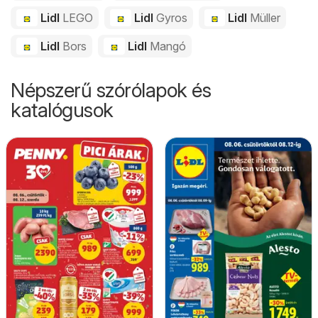
Lidl
LEGO
Lidl
Gyros
Lidl
Müller
Lidl
Bors
Lidl
Mangó
Népszerű szórólapok és
katalógusok