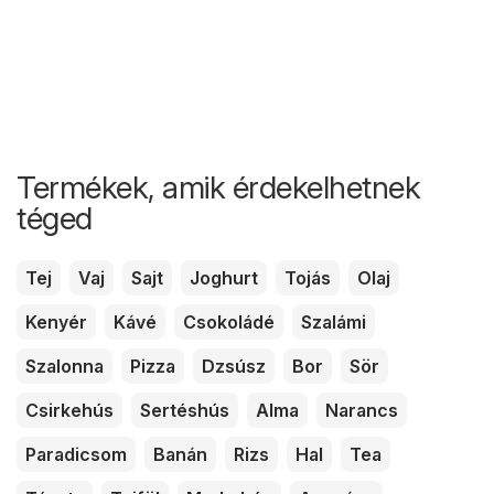
Termékek, amik érdekelhetnek
téged
Tej
Vaj
Sajt
Joghurt
Tojás
Olaj
Kenyér
Kávé
Csokoládé
Szalámi
Szalonna
Pizza
Dzsúsz
Bor
Sör
Csirkehús
Sertéshús
Alma
Narancs
Paradicsom
Banán
Rizs
Hal
Tea