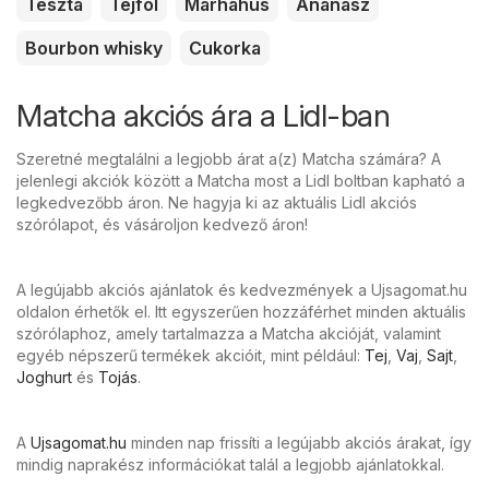
Tészta
Tejföl
Marhahús
Ananász
Bourbon whisky
Cukorka
Matcha akciós ára a Lidl-ban
Szeretné megtalálni a legjobb árat a(z) Matcha számára? A
jelenlegi akciók között a Matcha most a Lidl boltban kapható a
legkedvezőbb áron. Ne hagyja ki az aktuális Lidl akciós
szórólapot, és vásároljon kedvező áron!
A legújabb akciós ajánlatok és kedvezmények a Ujsagomat.hu
oldalon érhetők el. Itt egyszerűen hozzáférhet minden aktuális
szórólaphoz, amely tartalmazza a Matcha akcióját, valamint
egyéb népszerű termékek akcióit, mint például:
Tej
,
Vaj
,
Sajt
,
Joghurt
és
Tojás
.
A
Ujsagomat.hu
minden nap frissíti a legújabb akciós árakat, így
mindig naprakész információkat talál a legjobb ajánlatokkal.