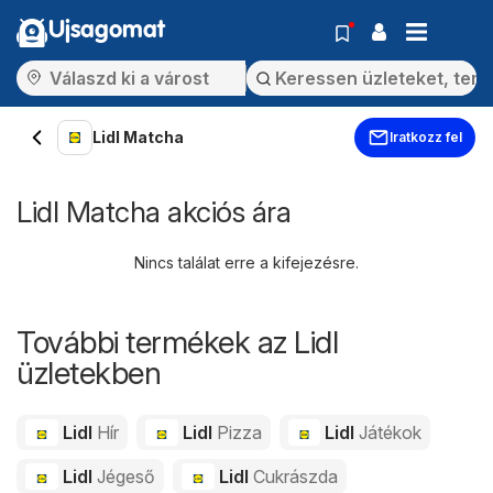
Ujsagomat
Lidl Matcha
Iratkozz fel
Lidl Matcha akciós ára
Nincs találat erre a kifejezésre.
További termékek az Lidl
üzletekben
Lidl
Hír
Lidl
Pizza
Lidl
Játékok
Lidl
Jégeső
Lidl
Cukrászda