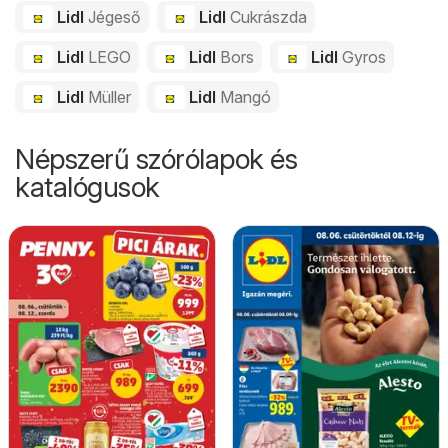
Lidl
Jégeső
Lidl
Cukrászda
Lidl
LEGO
Lidl
Bors
Lidl
Gyros
Lidl
Müller
Lidl
Mangó
Népszerű szórólapok és
katalógusok