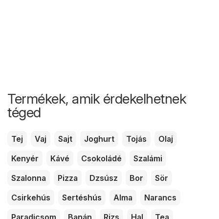
Termékek, amik érdekelhetnek
téged
Tej
Vaj
Sajt
Joghurt
Tojás
Olaj
Kenyér
Kávé
Csokoládé
Szalámi
Szalonna
Pizza
Dzsúsz
Bor
Sör
Csirkehús
Sertéshús
Alma
Narancs
Paradicsom
Banán
Rizs
Hal
Tea