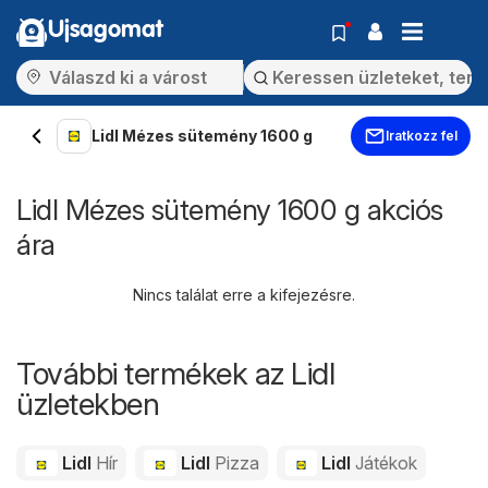
Ujsagomat
Lidl Mézes sütemény 1600 g
Iratkozz fel
Lidl Mézes sütemény 1600 g akciós
ára
Nincs találat erre a kifejezésre.
További termékek az Lidl
üzletekben
Lidl
Hír
Lidl
Pizza
Lidl
Játékok