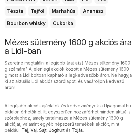
Tészta
Tejföl
Marhahús
Ananász
Bourbon whisky
Cukorka
Mézes sütemény 1600 g akciós ára
a Lidl-ban
Szeretné megtalálni a legjobb árat a(z) Mézes sütemény 1600
g számára? A jelenlegi akciók között a Mézes sütemény 1600
g most a Lidl boltban kapható a legkedvezőbb áron. Ne hagyja
ki az aktuális Lidl akciós szórólapot, és vásároljon kedvező
áron!
A legújabb akciós ajánlatok és kedvezmények a Ujsagomat.hu
oldalon érhetők el. Itt egyszerűen hozzáférhet minden aktuális
szórólaphoz, amely tartalmazza a Mézes sütemény 1600 g
akcióját, valamint egyéb népszerű termékek akcióit, mint
például:
Tej
,
Vaj
,
Sajt
,
Joghurt
és
Tojás
.