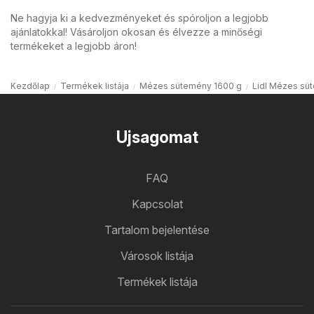
Ne hagyja ki a kedvezményeket és spóroljon a legjobb
ajánlatokkal! Vásároljon okosan és élvezze a minőségi
termékeket a legjobb áron!
Kezdőlap
Termékek listája
Mézes sütemény 1600 g
Lidl Mézes sü
Ujsagomat
FAQ
Kapcsolat
Tartalom bejelentése
Városok listája
Termékek listája