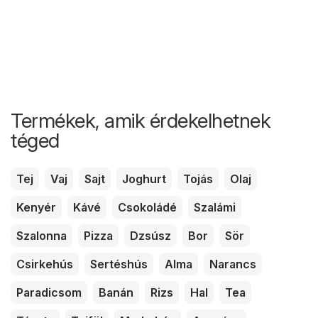
Termékek, amik érdekelhetnek
téged
Tej
Vaj
Sajt
Joghurt
Tojás
Olaj
Kenyér
Kávé
Csokoládé
Szalámi
Szalonna
Pizza
Dzsúsz
Bor
Sör
Csirkehús
Sertéshús
Alma
Narancs
Paradicsom
Banán
Rizs
Hal
Tea