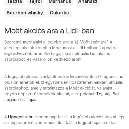
Tészta
Tejföl
Marhahús
Ananász
Bourbon whisky
Cukorka
Moët akciós ára a Lidl-ban
Szeretné megtalálni a legjobb árat a(z) Moët számára? A
jelenlegi akciók között a Moët most a Lidl boltban kapható a
legkedvezőbb áron. Ne hagyja ki az aktuális Lidl akciós
szórólapot, és vásároljon kedvező áron!
A legújabb akciós ajánlatok és kedvezmények a Ujsagomat.hu
oldalon érhetők el. Itt egyszerűen hozzáférhet minden aktuális
szórólaphoz, amely tartalmazza a Moët akcióját, valamint
egyéb népszerű termékek akcióit, mint például:
Tej
,
Vaj
,
Sajt
,
Joghurt
és
Tojás
.
A
Ujsagomat.hu
minden nap frissíti a legújabb akciós árakat, így
mindig naprakész információkat talál a legjobb ajánlatokkal.