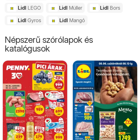
Lidl
LEGO
Lidl
Müller
Lidl
Bors
Lidl
Gyros
Lidl
Mangó
Népszerű szórólapok és
katalógusok