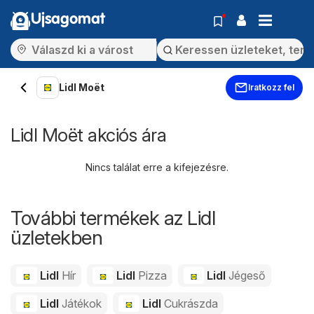
Ujsagomat
Lidl Moët
Iratkozz fel
Lidl Moët akciós ára
Nincs találat erre a kifejezésre.
További termékek az Lidl
üzletekben
Lidl
Hír
Lidl
Pizza
Lidl
Jégeső
Lidl
Játékok
Lidl
Cukrászda