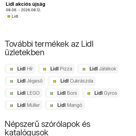
Lidl akciós újság
08.06. - 2026.08.12.
Lidl
További termékek az Lidl
üzletekben
Lidl
Hír
Lidl
Pizza
Lidl
Játékok
Lidl
Jégeső
Lidl
Cukrászda
Lidl
LEGO
Lidl
Bors
Lidl
Gyros
Lidl
Müller
Lidl
Mangó
Népszerű szórólapok és
katalógusok