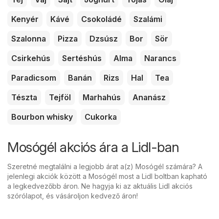
Kenyér
Kávé
Csokoládé
Szalámi
Szalonna
Pizza
Dzsúsz
Bor
Sör
Csirkehús
Sertéshús
Alma
Narancs
Paradicsom
Banán
Rizs
Hal
Tea
Tészta
Tejföl
Marhahús
Ananász
Bourbon whisky
Cukorka
Mosógél akciós ára a Lidl-ban
Szeretné megtalálni a legjobb árat a(z) Mosógél számára? A
jelenlegi akciók között a Mosógél most a Lidl boltban kapható
a legkedvezőbb áron. Ne hagyja ki az aktuális Lidl akciós
szórólapot, és vásároljon kedvező áron!