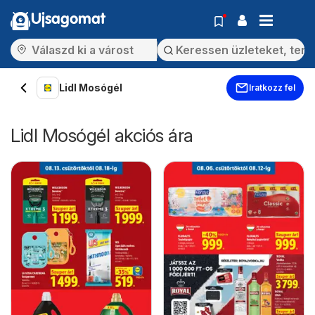
Ujsagomat
Lidl Mosógél
Iratkozz fel
Lidl Mosógél akciós ára