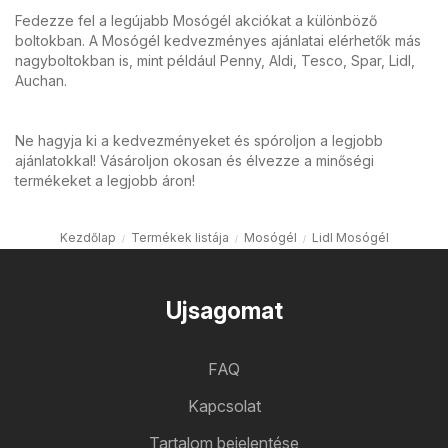
Fedezze fel a legújabb Mosógél akciókat a különböző
boltokban. A Mosógél kedvezményes ajánlatai elérhetők más
nagyboltokban is, mint például Penny, Aldi, Tesco, Spar, Lidl,
Auchan.
Ne hagyja ki a kedvezményeket és spóroljon a legjobb
ajánlatokkal! Vásároljon okosan és élvezze a minőségi
termékeket a legjobb áron!
Kezdőlap
Termékek listája
Mosógél
Lidl Mosógél
Ujsagomat
FAQ
Kapcsolat
Tartalom bejelentése