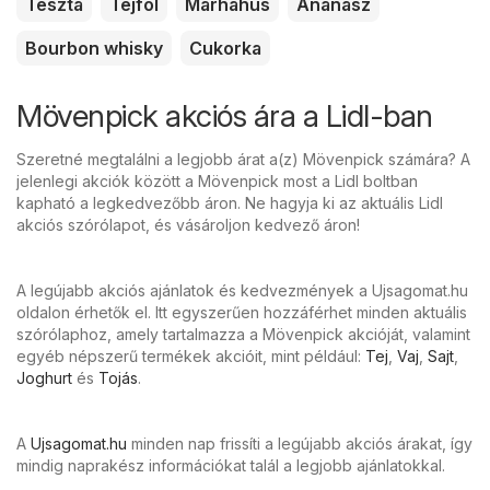
Tészta
Tejföl
Marhahús
Ananász
Bourbon whisky
Cukorka
Mövenpick akciós ára a Lidl-ban
Szeretné megtalálni a legjobb árat a(z) Mövenpick számára? A
jelenlegi akciók között a Mövenpick most a Lidl boltban
kapható a legkedvezőbb áron. Ne hagyja ki az aktuális Lidl
akciós szórólapot, és vásároljon kedvező áron!
A legújabb akciós ajánlatok és kedvezmények a Ujsagomat.hu
oldalon érhetők el. Itt egyszerűen hozzáférhet minden aktuális
szórólaphoz, amely tartalmazza a Mövenpick akcióját, valamint
egyéb népszerű termékek akcióit, mint például:
Tej
,
Vaj
,
Sajt
,
Joghurt
és
Tojás
.
A
Ujsagomat.hu
minden nap frissíti a legújabb akciós árakat, így
mindig naprakész információkat talál a legjobb ajánlatokkal.