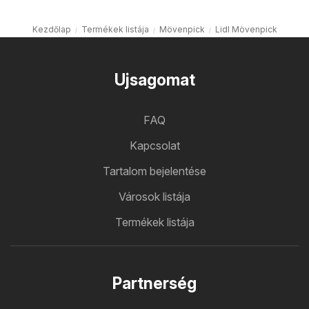
Kezdőlap
Termékek listája
Mövenpick
Lidl Mövenpick
Ujsagomat
FAQ
Kapcsolat
Tartalom bejelentése
Városok listája
Termékek listája
Partnerség