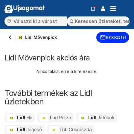
Ujsagomat
Lidl Mövenpick
Iratkozz fel
Lidl Mövenpick akciós ára
Nincs találat erre a kifejezésre.
További termékek az Lidl
üzletekben
Lidl
Hír
Lidl
Pizza
Lidl
Játékok
Lidl
Jégeső
Lidl
Cukrászda