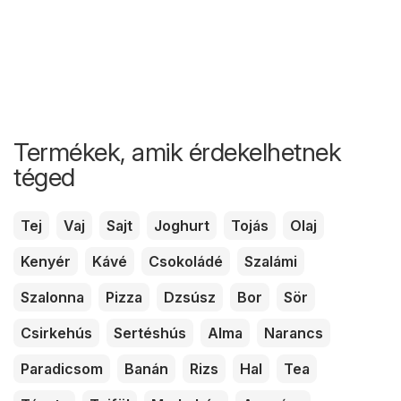
Termékek, amik érdekelhetnek
téged
Tej
Vaj
Sajt
Joghurt
Tojás
Olaj
Kenyér
Kávé
Csokoládé
Szalámi
Szalonna
Pizza
Dzsúsz
Bor
Sör
Csirkehús
Sertéshús
Alma
Narancs
Paradicsom
Banán
Rizs
Hal
Tea