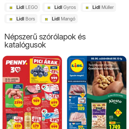
Lidl
LEGO
Lidl
Gyros
Lidl
Müller
Lidl
Bors
Lidl
Mangó
Népszerű szórólapok és
katalógusok