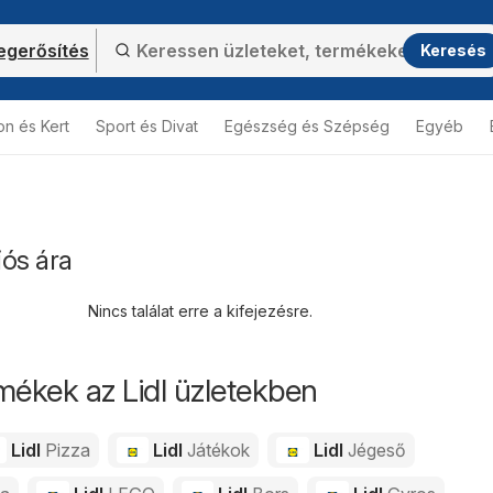
gerősítés
Keresés
on és Kert
Sport és Divat
Egészség és Szépség
Egyéb
iós ára
Nincs találat erre a kifejezésre.
mékek az Lidl üzletekben
Lidl
Pizza
Lidl
Játékok
Lidl
Jégeső