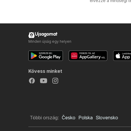
élvezze a minőségi t
Ujsagomat
Minden újság egy helyen
Kövess minket
Többi ország:
Česko
Polska
Slovensko