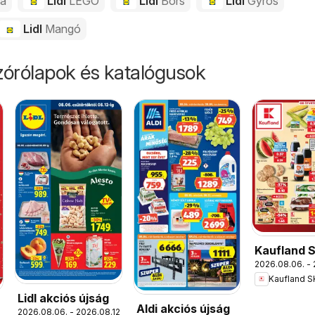
da
Lidl
LEGO
Lidl
Bors
Lidl
Gyros
Lidl
Mangó
órólapok és katalógusok
Kaufland 
2026.08.06. - 
akciós újs
Kaufland S
Lidl akciós újság
Aldi akciós újság
2026.08.06. - 2026.08.12.