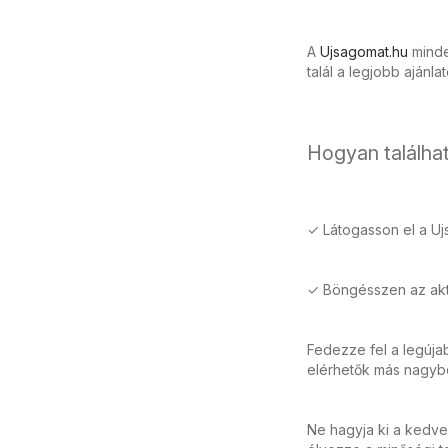
A
Ujsagomat.hu
minden
talál a legjobb ajánla
Hogyan találhat
✓ Látogasson el a Uj
✓ Böngésszen az aktu
Fedezze fel a legúja
elérhetők más nagybol
Ne hagyja ki a kedve