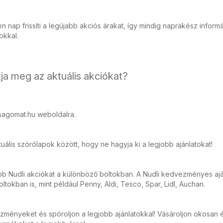
 nap frissíti a legújabb akciós árakat, így mindig naprakész inform
tokkal.
ja meg az aktuális akciókat?
sagomat.hu weboldalra.
ális szórólapok között, hogy ne hagyja ki a legjobb ajánlatokat!
bb Nudli akciókat a különböző boltokban. A Nudli kedvezményes ajá
tokban is, mint például Penny, Aldi, Tesco, Spar, Lidl, Auchan.
zményeket és spóroljon a legjobb ajánlatokkal! Vásároljon okosan 