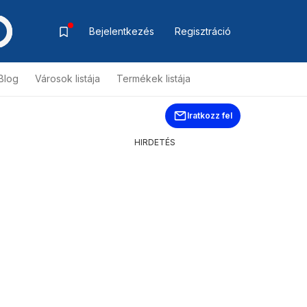
Bejelentkezés
Regisztráció
Blog
Városok listája
Termékek listája
Iratkozz fel
HIRDETÉS