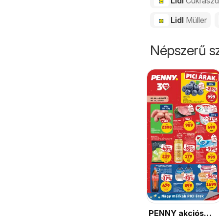
Lidl
Cukrász
Lidl
Müller
Népszerű sz
PENNY akciós