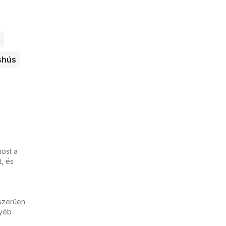
shús
most a
t, és
yszerűen
gyéb