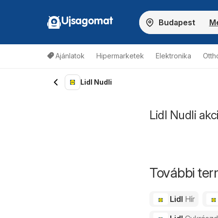
Ujsagomat
Me
Ajánlatok
Hipermarketek
Elektronika
Otth
Lidl Nudli
Lidl Nudli akc
További ter
Lidl
Hír