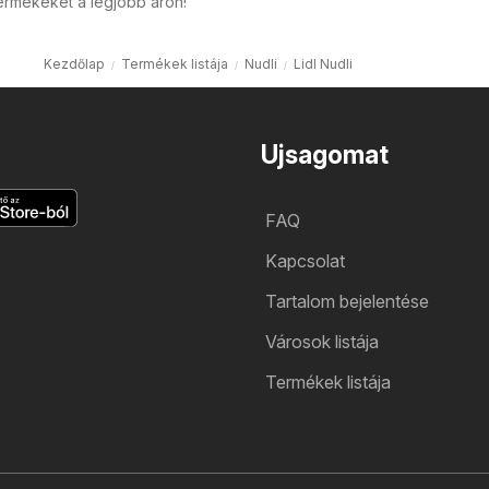
ermékeket a legjobb áron!
Kezdőlap
Termékek listája
Nudli
Lidl Nudli
Ujsagomat
FAQ
Kapcsolat
Tartalom bejelentése
Városok listája
Termékek listája