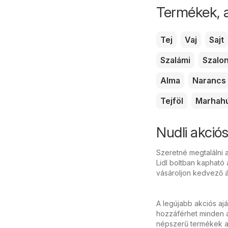
Termékek, 
Tej
Vaj
Sajt
Szalámi
Szalo
Alma
Narancs
Tejföl
Marhah
Nudli akciós
Szeretné megtalálni a
Lidl boltban kapható 
vásároljon kedvező á
A legújabb akciós aj
hozzáférhet minden a
népszerű termékek ak