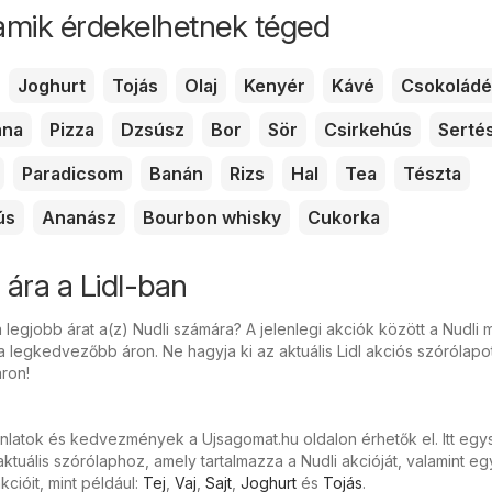
amik érdekelhetnek téged
Joghurt
Tojás
Olaj
Kenyér
Kávé
Csokoládé
nna
Pizza
Dzsúsz
Bor
Sör
Csirkehús
Serté
Paradicsom
Banán
Rizs
Hal
Tea
Tészta
ús
Ananász
Bourbon whisky
Cukorka
 ára a Lidl-ban
 legjobb árat a(z) Nudli számára? A jelenlegi akciók között a Nudli 
a legkedvezőbb áron. Ne hagyja ki az aktuális Lidl akciós szórólapo
ron!
ánlatok és kedvezmények a Ujsagomat.hu oldalon érhetők el. Itt eg
ktuális szórólaphoz, amely tartalmazza a Nudli akcióját, valamint e
cióit, mint például:
Tej
,
Vaj
,
Sajt
,
Joghurt
és
Tojás
.