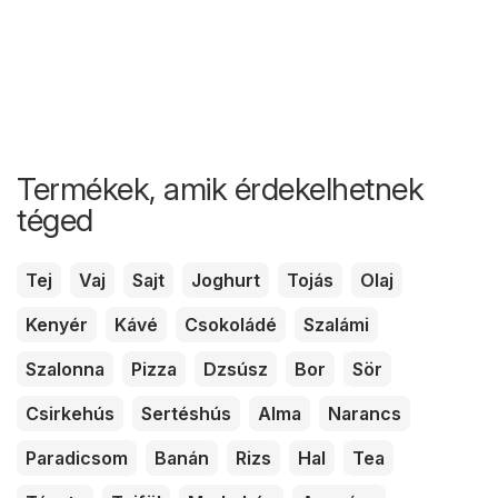
Termékek, amik érdekelhetnek
téged
Tej
Vaj
Sajt
Joghurt
Tojás
Olaj
Kenyér
Kávé
Csokoládé
Szalámi
Szalonna
Pizza
Dzsúsz
Bor
Sör
Csirkehús
Sertéshús
Alma
Narancs
Paradicsom
Banán
Rizs
Hal
Tea