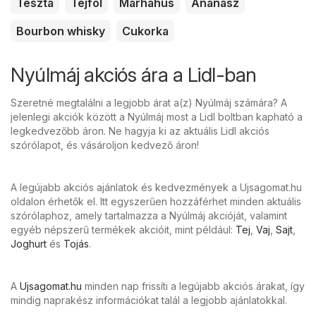
Tészta
Tejföl
Marhahús
Ananász
Bourbon whisky
Cukorka
Nyúlmáj akciós ára a Lidl-ban
Szeretné megtalálni a legjobb árat a(z) Nyúlmáj számára? A
jelenlegi akciók között a Nyúlmáj most a Lidl boltban kapható a
legkedvezőbb áron. Ne hagyja ki az aktuális Lidl akciós
szórólapot, és vásároljon kedvező áron!
A legújabb akciós ajánlatok és kedvezmények a Ujsagomat.hu
oldalon érhetők el. Itt egyszerűen hozzáférhet minden aktuális
szórólaphoz, amely tartalmazza a Nyúlmáj akcióját, valamint
egyéb népszerű termékek akcióit, mint például:
Tej
,
Vaj
,
Sajt
,
Joghurt
és
Tojás
.
A
Ujsagomat.hu
minden nap frissíti a legújabb akciós árakat, így
mindig naprakész információkat talál a legjobb ajánlatokkal.