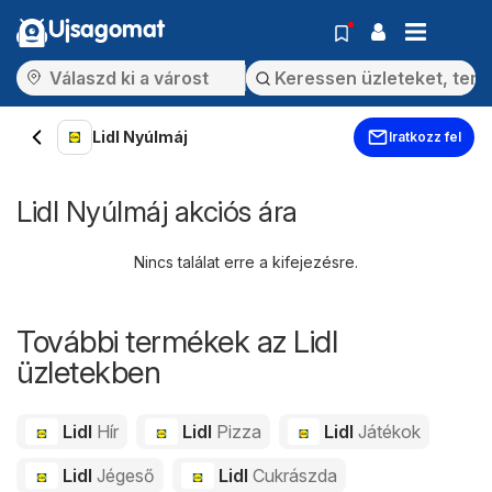
Ujsagomat
Lidl Nyúlmáj
Iratkozz fel
Lidl Nyúlmáj akciós ára
Nincs találat erre a kifejezésre.
További termékek az Lidl
üzletekben
Lidl
Hír
Lidl
Pizza
Lidl
Játékok
Lidl
Jégeső
Lidl
Cukrászda