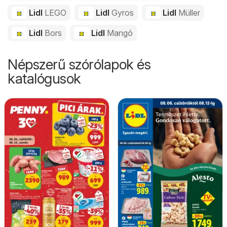
Lidl
LEGO
Lidl
Gyros
Lidl
Müller
Lidl
Bors
Lidl
Mangó
Népszerű szórólapok és
katalógusok