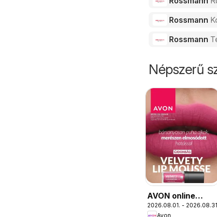
Rossmann
R
Rossmann
K
Rossmann
T
Népszerű sz
AVON online
2026.08.01. - 2026.08.31
katalógus 2026
Avon