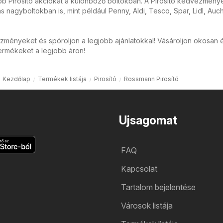
bb Pirosító akciókat a különböző boltokban. A Pirosító kedvezmény
ás nagyboltokban is, mint például Penny, Aldi, Tesco, Spar, Lidl, Auc
zményeket és spóroljon a legjobb ajánlatokkal! Vásároljon okosan 
ermékeket a legjobb áron!
Kezdőlap
Termékek listája
Pirosító
Rossmann Pirosító
Ujsagomat
FAQ
Kapcsolat
Tartalom bejelentése
Városok listája