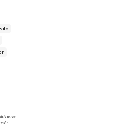
sító
on
sító most
kciós