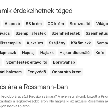
amik érdekelhetnek téged
Alapozó
BB krém
CC krém
Bronzosító
Világo
ivacs
Szempillafesték
Szemhéjfesték
Szemhéjtus
űszempilla
Ajakrúzs
Szájfény
Körömlakk
Samp
Hajmaszk
Hajolaj
Hajlakk
Hajkondícionáló
Kefe
ó
Szemfesték eltávolító
Borotvahab
áni balzsam
Fényvédő
Önbarnító krém
ciós ára a Rossmann-ban
 legjobb árat a(z) Pirosító számára? A jelenlegi akciók között a Piro
apható a legkedvezőbb áron. Ne hagyja ki az aktuális Rossmann a
oljon kedvező áron!