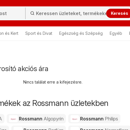
Keresés
on és Kert
Sport és Divat
Egészség és Szépség
Egyéb
osító akciós ára
Nincs találat erre a kifejezésre.
rmékek az Rossmann üzletekben
A
Rossmann
Algopyrin
Rossmann
Philips