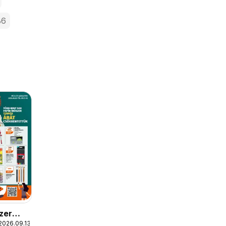
B6
szer
2026.09.13.