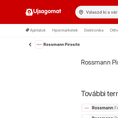
Ujsagomat
Ajánlatok
Hipermarketek
Elektronika
Otth
Rossmann Pirosító
Rossmann Pir
További te
Rossmann
F