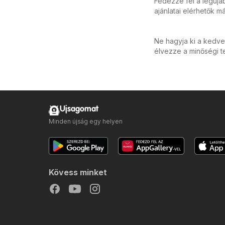
Fedezze fel a legúja
ajánlatai elérhetők m
Ne hagyja ki a kedve
élvezze a minőségi t
Ujsagomat
Minden újság egy helyen
Kövess minket