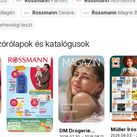
úzs
Rossmann
Parfüm
Rossmann
Normaflore
ollagén
Rossmann
Cerave
Rossmann
Magne 
erhességi teszt
órólapok és katalógusok
Müller Író
.
DM Drogerie
2026.08.03. - 
ajánlatok
2026.07.30. - 2026.08.12.