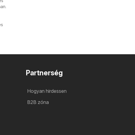
es
han.
és
Partnerség
Hogyan hirdessen
B2B zóna