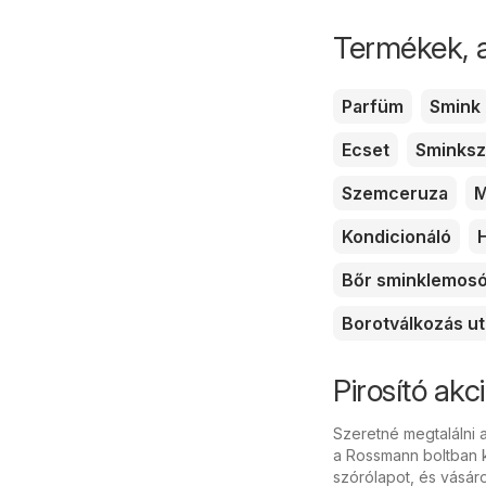
Termékek, 
Parfüm
Smink
Ecset
Sminksz
Szemceruza
M
Kondicionáló
Bőr sminklemos
Borotválkozás ut
Pirosító ak
Szeretné megtalálni a
a Rossmann boltban k
szórólapot, és vásár