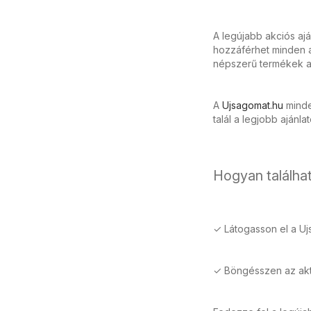
A legújabb akciós aj
hozzáférhet minden ak
népszerű termékek ak
A
Ujsagomat.hu
minden
talál a legjobb ajánla
Hogyan találhat
✓ Látogasson el a Uj
✓ Böngésszen az aktu