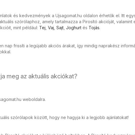
ánlatok és kedvezmények a Ujsagomat.hu oldalon érhetők el. Itt eg
tuális szórólaphoz, amely tartalmazza a Pirosító akcióját, valamint
cióit, mint például:
Tej
,
Vaj
,
Sajt
,
Joghurt
és
Tojás
.
 nap frissíti a legújabb akciós árakat, így mindig naprakész inform
tokkal.
ja meg az aktuális akciókat?
sagomat.hu weboldalra.
ális szórólapok között, hogy ne hagyja ki a legjobb ajánlatokat!