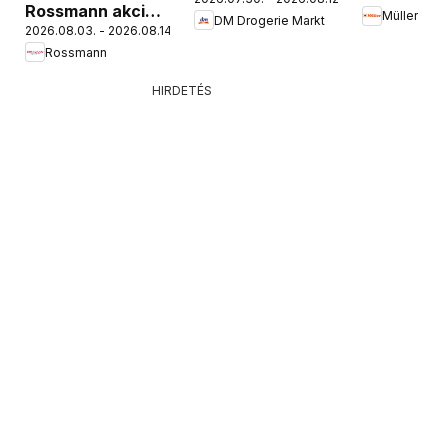
Markt akciós
Rossmann akciós
Müller
DM Drogerie Markt
újság
2026.08.03. - 2026.08.14.
újság
Rossmann
HIRDETÉS