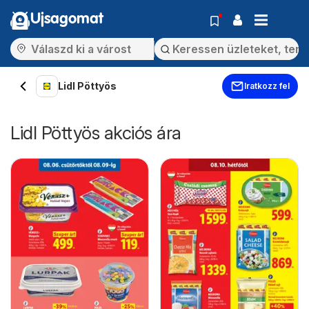
Ujsagomat
Lidl Pöttyös
Iratkozz fel
Lidl Pöttyös akciós ára