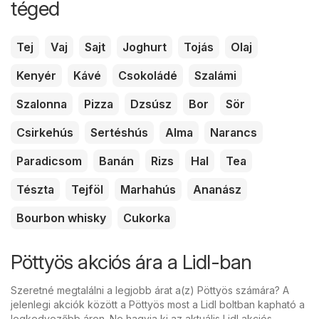
téged
Tej
Vaj
Sajt
Joghurt
Tojás
Olaj
Kenyér
Kávé
Csokoládé
Szalámi
Szalonna
Pizza
Dzsúsz
Bor
Sör
Csirkehús
Sertéshús
Alma
Narancs
Paradicsom
Banán
Rizs
Hal
Tea
Tészta
Tejföl
Marhahús
Ananász
Bourbon whisky
Cukorka
Pöttyös akciós ára a Lidl-ban
Szeretné megtalálni a legjobb árat a(z) Pöttyös számára? A
jelenlegi akciók között a Pöttyös most a Lidl boltban kapható a
legkedvezőbb áron. Ne hagyja ki az aktuális Lidl akciós