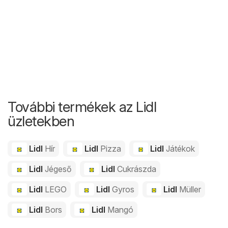
További termékek az Lidl
üzletekben
Lidl
Hír
Lidl
Pizza
Lidl
Játékok
Lidl
Jégeső
Lidl
Cukrászda
Lidl
LEGO
Lidl
Gyros
Lidl
Müller
Lidl
Bors
Lidl
Mangó