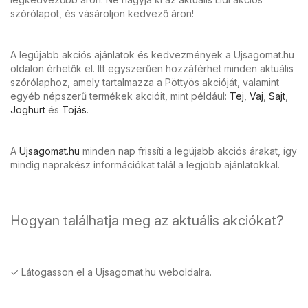
szórólapot, és vásároljon kedvező áron!
A legújabb akciós ajánlatok és kedvezmények a Ujsagomat.hu
oldalon érhetők el. Itt egyszerűen hozzáférhet minden aktuális
szórólaphoz, amely tartalmazza a Pöttyös akcióját, valamint
egyéb népszerű termékek akcióit, mint például:
Tej
,
Vaj
,
Sajt
,
Joghurt
és
Tojás
.
A
Ujsagomat.hu
minden nap frissíti a legújabb akciós árakat, így
mindig naprakész információkat talál a legjobb ajánlatokkal.
Hogyan találhatja meg az aktuális akciókat?
✓ Látogasson el a Ujsagomat.hu weboldalra.