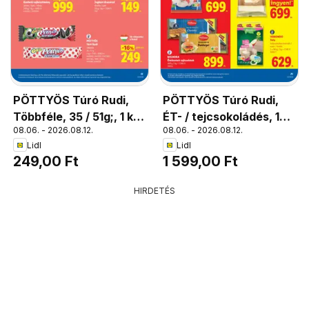
PÖTTYÖS Túró Rudi,
PÖTTYÖS Túró Rudi,
Többféle, 35 / 51g;, 1 kg
ÉT- / tejcsokoládés, 10
08.06. - 2026.08.12.
08.06. - 2026.08.12.
= 7115 / 4883 Ft
x 30 g; 1 kg = 5 330 Ft
Lidl
Lidl
249,00 Ft
1 599,00 Ft
HIRDETÉS