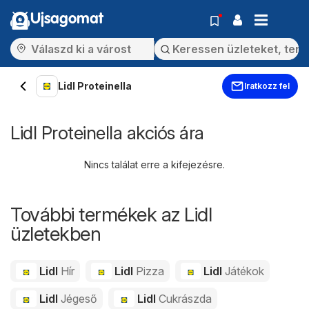
Ujsagomat
Lidl Proteinella
Iratkozz fel
Lidl Proteinella akciós ára
Nincs találat erre a kifejezésre.
További termékek az Lidl
üzletekben
Lidl
Hír
Lidl
Pizza
Lidl
Játékok
Lidl
Jégeső
Lidl
Cukrászda