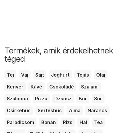
Termékek, amik érdekelhetnek
téged
Tej
Vaj
Sajt
Joghurt
Tojás
Olaj
Kenyér
Kávé
Csokoládé
Szalámi
Szalonna
Pizza
Dzsúsz
Bor
Sör
Csirkehús
Sertéshús
Alma
Narancs
Paradicsom
Banán
Rizs
Hal
Tea