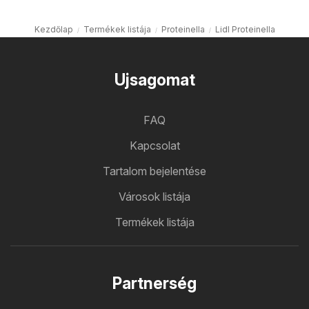
Kezdőlap
Termékek listája
Proteinella
Lidl Proteinella
Ujsagomat
FAQ
Kapcsolat
Tartalom bejelentése
Városok listája
Termékek listája
Partnerség