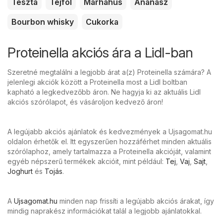
Tészta
Tejföl
Marhahús
Ananász
Bourbon whisky
Cukorka
Proteinella akciós ára a Lidl-ban
Szeretné megtalálni a legjobb árat a(z) Proteinella számára? A
jelenlegi akciók között a Proteinella most a Lidl boltban
kapható a legkedvezőbb áron. Ne hagyja ki az aktuális Lidl
akciós szórólapot, és vásároljon kedvező áron!
A legújabb akciós ajánlatok és kedvezmények a Ujsagomat.hu
oldalon érhetők el. Itt egyszerűen hozzáférhet minden aktuális
szórólaphoz, amely tartalmazza a Proteinella akcióját, valamint
egyéb népszerű termékek akcióit, mint például:
Tej
,
Vaj
,
Sajt
,
Joghurt
és
Tojás
.
A
Ujsagomat.hu
minden nap frissíti a legújabb akciós árakat, így
mindig naprakész információkat talál a legjobb ajánlatokkal.