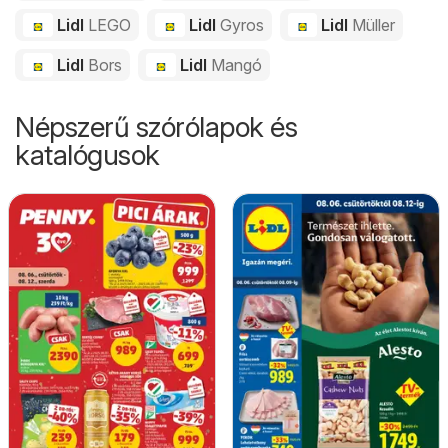
Lidl
LEGO
Lidl
Gyros
Lidl
Müller
Lidl
Bors
Lidl
Mangó
Népszerű szórólapok és
katalógusok