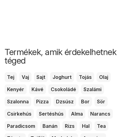
Termékek, amik érdekelhetnek
téged
Tej
Vaj
Sajt
Joghurt
Tojás
Olaj
Kenyér
Kávé
Csokoládé
Szalámi
Szalonna
Pizza
Dzsúsz
Bor
Sör
Csirkehús
Sertéshús
Alma
Narancs
Paradicsom
Banán
Rizs
Hal
Tea