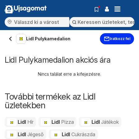
Ujsagomat
Lidl Pulykamedalion
Iratkozz fel
Lidl Pulykamedalion akciós ára
Nincs találat erre a kifejezésre.
További termékek az Lidl
üzletekben
Lidl
Hír
Lidl
Pizza
Lidl
Játékok
Lidl
Jégeső
Lidl
Cukrászda