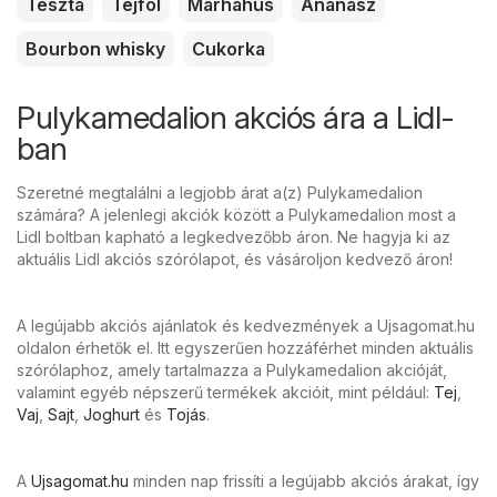
Tészta
Tejföl
Marhahús
Ananász
Bourbon whisky
Cukorka
Pulykamedalion akciós ára a Lidl-
ban
Szeretné megtalálni a legjobb árat a(z) Pulykamedalion
számára? A jelenlegi akciók között a Pulykamedalion most a
Lidl boltban kapható a legkedvezőbb áron. Ne hagyja ki az
aktuális Lidl akciós szórólapot, és vásároljon kedvező áron!
A legújabb akciós ajánlatok és kedvezmények a Ujsagomat.hu
oldalon érhetők el. Itt egyszerűen hozzáférhet minden aktuális
szórólaphoz, amely tartalmazza a Pulykamedalion akcióját,
valamint egyéb népszerű termékek akcióit, mint például:
Tej
,
Vaj
,
Sajt
,
Joghurt
és
Tojás
.
A
Ujsagomat.hu
minden nap frissíti a legújabb akciós árakat, így