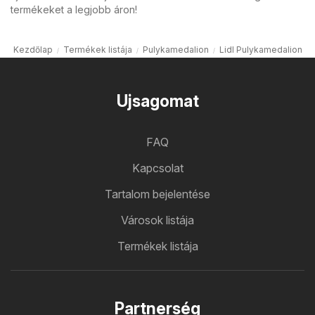
termékeket a legjobb áron!
Kezdőlap
Termékek listája
Pulykamedalion
Lidl Pulykamedalion
Ujsagomat
FAQ
Kapcsolat
Tartalom bejelentése
Városok listája
Termékek listája
Partnerség