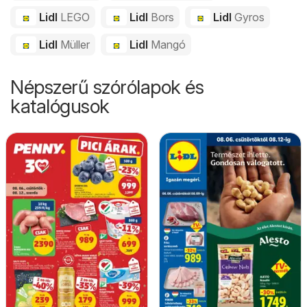
Lidl
LEGO
Lidl
Bors
Lidl
Gyros
Lidl
Müller
Lidl
Mangó
Népszerű szórólapok és
katalógusok