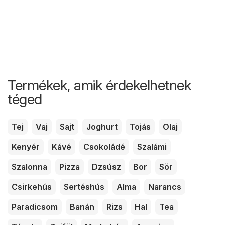
Termékek, amik érdekelhetnek
téged
Tej
Vaj
Sajt
Joghurt
Tojás
Olaj
Kenyér
Kávé
Csokoládé
Szalámi
Szalonna
Pizza
Dzsúsz
Bor
Sör
Csirkehús
Sertéshús
Alma
Narancs
Paradicsom
Banán
Rizs
Hal
Tea