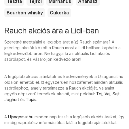
Tészta
Tejföl
Marhahús
Ananász
Bourbon whisky
Cukorka
Rauch akciós ára a Lidl-ban
Szeretné megtalálni a legjobb árat a(z) Rauch számára? A
jelenlegi akciók között a Rauch most a Lidl boltban kapható a
legkedvezőbb áron. Ne hagyja ki az aktuális Lidl akciós
szórólapot, és vásároljon kedvező áron!
A legújabb akciós ajánlatok és kedvezmények a Ujsagomat.hu
oldalon érhetők el. Itt egyszerűen hozzáférhet minden aktuális
szórólaphoz, amely tartalmazza a Rauch akcióját, valamint
egyéb népszerű termékek akcióit, mint például:
Tej
,
Vaj
,
Sajt
,
Joghurt
és
Tojás
.
A
Ujsagomat.hu
minden nap frissíti a legújabb akciós árakat, így
mindig naprakész információkat talál a legjobb ajánlatokkal.