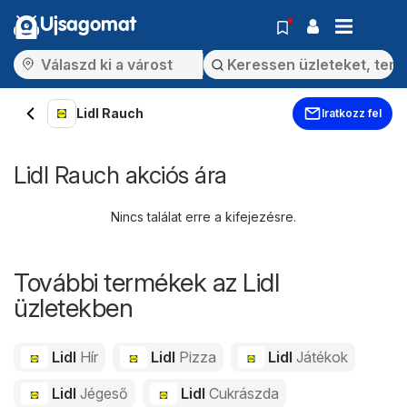
Ujsagomat
Lidl Rauch
Iratkozz fel
Lidl Rauch akciós ára
Nincs találat erre a kifejezésre.
További termékek az Lidl
üzletekben
Lidl
Hír
Lidl
Pizza
Lidl
Játékok
Lidl
Jégeső
Lidl
Cukrászda