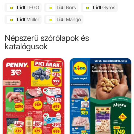
Lidl
LEGO
Lidl
Bors
Lidl
Gyros
Lidl
Müller
Lidl
Mangó
Népszerű szórólapok és
katalógusok