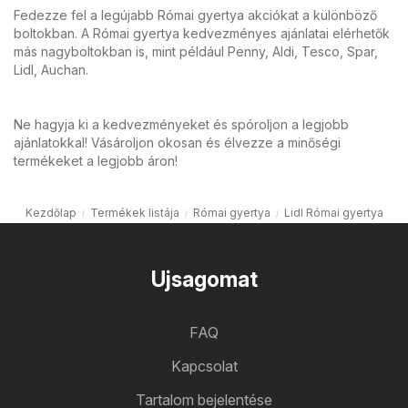
Fedezze fel a legújabb Római gyertya akciókat a különböző
boltokban. A Római gyertya kedvezményes ajánlatai elérhetők
más nagyboltokban is, mint például Penny, Aldi, Tesco, Spar,
Lidl, Auchan.
Ne hagyja ki a kedvezményeket és spóroljon a legjobb
ajánlatokkal! Vásároljon okosan és élvezze a minőségi
termékeket a legjobb áron!
Kezdőlap
Termékek listája
Római gyertya
Lidl Római gyertya
Ujsagomat
FAQ
Kapcsolat
Tartalom bejelentése