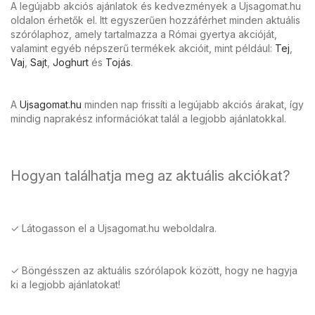
A legújabb akciós ajánlatok és kedvezmények a Ujsagomat.hu
oldalon érhetők el. Itt egyszerűen hozzáférhet minden aktuális
szórólaphoz, amely tartalmazza a Római gyertya akcióját,
valamint egyéb népszerű termékek akcióit, mint például:
Tej
,
Vaj
,
Sajt
,
Joghurt
és
Tojás
.
A
Ujsagomat.hu
minden nap frissíti a legújabb akciós árakat, így
mindig naprakész információkat talál a legjobb ajánlatokkal.
Hogyan találhatja meg az aktuális akciókat?
✓ Látogasson el a Ujsagomat.hu weboldalra.
✓ Böngésszen az aktuális szórólapok között, hogy ne hagyja
ki a legjobb ajánlatokat!