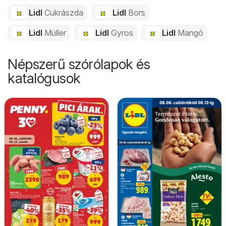
Lidl
Cukrászda
Lidl
Bors
Lidl
Müller
Lidl
Gyros
Lidl
Mangó
Népszerű szórólapok és
katalógusok