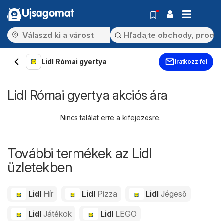
Ujsagomat
Lidl Római gyertya
Iratkozz fel
Lidl Római gyertya akciós ára
Nincs találat erre a kifejezésre.
További termékek az Lidl
üzletekben
Lidl
Hír
Lidl
Pizza
Lidl
Jégeső
Lidl
Játékok
Lidl
LEGO