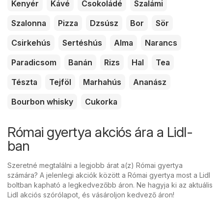
Kenyér
Kávé
Csokoládé
Szalámi
Szalonna
Pizza
Dzsúsz
Bor
Sör
Csirkehús
Sertéshús
Alma
Narancs
Paradicsom
Banán
Rizs
Hal
Tea
Tészta
Tejföl
Marhahús
Ananász
Bourbon whisky
Cukorka
Római gyertya akciós ára a Lidl-
ban
Szeretné megtalálni a legjobb árat a(z) Római gyertya
számára? A jelenlegi akciók között a Római gyertya most a Lidl
boltban kapható a legkedvezőbb áron. Ne hagyja ki az aktuális
Lidl akciós szórólapot, és vásároljon kedvező áron!