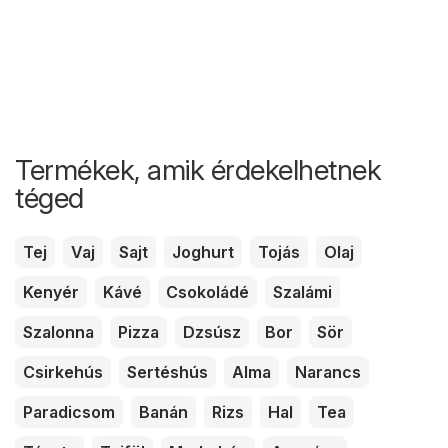
Termékek, amik érdekelhetnek
téged
Tej
Vaj
Sajt
Joghurt
Tojás
Olaj
Kenyér
Kávé
Csokoládé
Szalámi
Szalonna
Pizza
Dzsúsz
Bor
Sör
Csirkehús
Sertéshús
Alma
Narancs
Paradicsom
Banán
Rizs
Hal
Tea