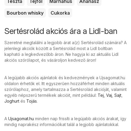
Tészta
Tejföl
Marhahús
Ananász
Bourbon whisky
Cukorka
Sertésrolád akciós ára a Lidl-ban
Szeretné megtalálni a legjobb árat a(z) Sertésrolád számára? A
jelenlegi akciók között a Sertésrolád most a Lidl boltban
kapható a legkedvezőbb áron. Ne hagyja ki az aktuális Lidl
akciós szórólapot, és vásároljon kedvező áron!
A legújabb akciós ajánlatok és kedvezmények a Ujsagomat.hu
oldalon érhetők el. Itt egyszerűen hozzáférhet minden aktuális
szórólaphoz, amely tartalmazza a Sertésrolád akcióját, valamint
egyéb népszerű termékek akcióit, mint például:
Tej
,
Vaj
,
Sajt
,
Joghurt
és
Tojás
.
A
Ujsagomat.hu
minden nap frissíti a legújabb akciós árakat, így
mindig naprakész információkat talál a legjobb ajánlatokkal.