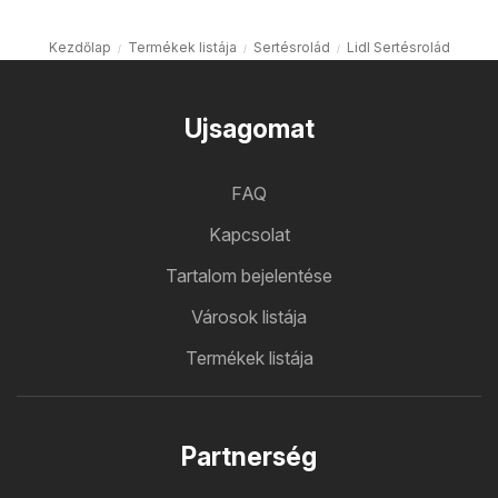
Kezdőlap
Termékek listája
Sertésrolád
Lidl Sertésrolád
Ujsagomat
FAQ
Kapcsolat
Tartalom bejelentése
Városok listája
Termékek listája
Partnerség