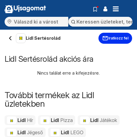
Ujsagomat
Lidl Sertésrolád
Iratkozz fel
Lidl Sertésrolád akciós ára
Nincs találat erre a kifejezésre.
További termékek az Lidl
üzletekben
Lidl
Hír
Lidl
Pizza
Lidl
Játékok
Lidl
Jégeső
Lidl
LEGO