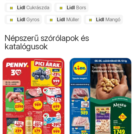
Lidl
Cukrászda
Lidl
Bors
Lidl
Gyros
Lidl
Müller
Lidl
Mangó
Népszerű szórólapok és
katalógusok