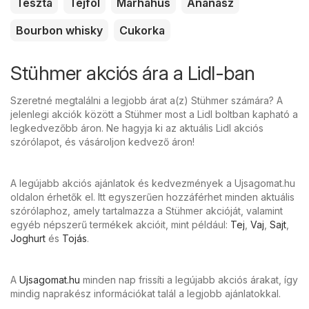
Tészta
Tejföl
Marhahús
Ananász
Bourbon whisky
Cukorka
Stühmer akciós ára a Lidl-ban
Szeretné megtalálni a legjobb árat a(z) Stühmer számára? A
jelenlegi akciók között a Stühmer most a Lidl boltban kapható a
legkedvezőbb áron. Ne hagyja ki az aktuális Lidl akciós
szórólapot, és vásároljon kedvező áron!
A legújabb akciós ajánlatok és kedvezmények a Ujsagomat.hu
oldalon érhetők el. Itt egyszerűen hozzáférhet minden aktuális
szórólaphoz, amely tartalmazza a Stühmer akcióját, valamint
egyéb népszerű termékek akcióit, mint például:
Tej
,
Vaj
,
Sajt
,
Joghurt
és
Tojás
.
A
Ujsagomat.hu
minden nap frissíti a legújabb akciós árakat, így
mindig naprakész információkat talál a legjobb ajánlatokkal.