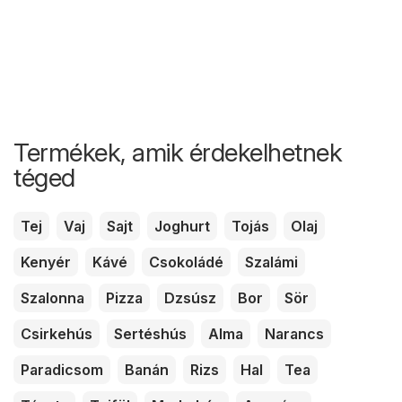
Termékek, amik érdekelhetnek
téged
Tej
Vaj
Sajt
Joghurt
Tojás
Olaj
Kenyér
Kávé
Csokoládé
Szalámi
Szalonna
Pizza
Dzsúsz
Bor
Sör
Csirkehús
Sertéshús
Alma
Narancs
Paradicsom
Banán
Rizs
Hal
Tea