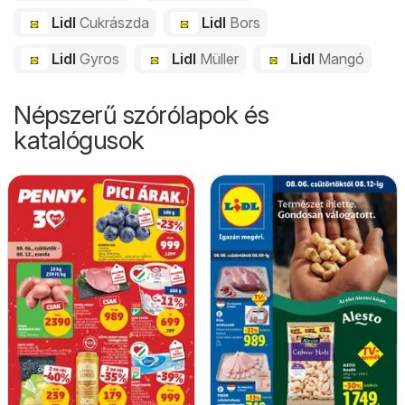
Lidl
Cukrászda
Lidl
Bors
Lidl
Gyros
Lidl
Müller
Lidl
Mangó
Népszerű szórólapok és
katalógusok