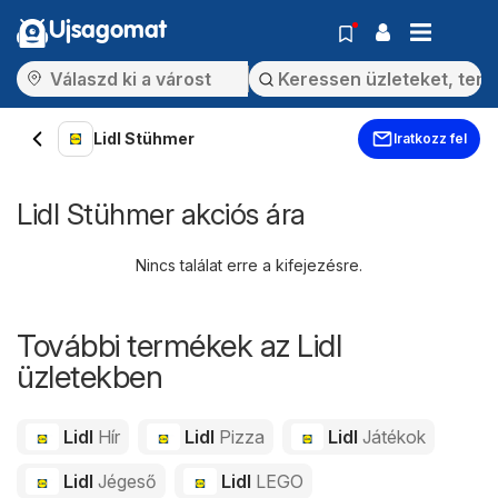
Ujsagomat
Lidl Stühmer
Iratkozz fel
Lidl Stühmer akciós ára
Nincs találat erre a kifejezésre.
További termékek az Lidl
üzletekben
Lidl
Hír
Lidl
Pizza
Lidl
Játékok
Lidl
Jégeső
Lidl
LEGO