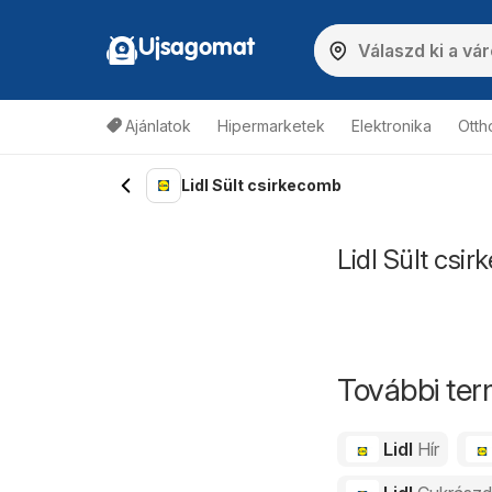
Ujsagomat
Ajánlatok
Hipermarketek
Elektronika
Otth
Lidl Sült csirkecomb
Lidl Sült csi
További ter
Lidl
Hír