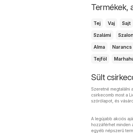
Termékek, 
Tej
Vaj
Sajt
Szalámi
Szalo
Alma
Narancs
Tejföl
Marhah
Sült csirke
Szeretné megtalálni a
csirkecomb most a Li
szórólapot, és vásár
A legújabb akciós aj
hozzáférhet minden ak
egyéb népszerű termé