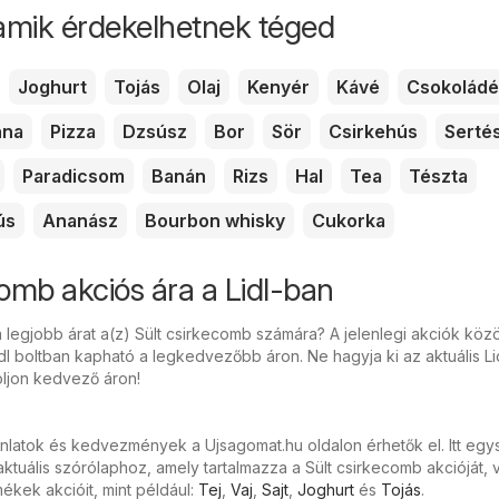
amik érdekelhetnek téged
Joghurt
Tojás
Olaj
Kenyér
Kávé
Csokoládé
nna
Pizza
Dzsúsz
Bor
Sör
Csirkehús
Serté
Paradicsom
Banán
Rizs
Hal
Tea
Tészta
ús
Ananász
Bourbon whisky
Cukorka
comb akciós ára a Lidl-ban
 legjobb árat a(z) Sült csirkecomb számára? A jelenlegi akciók közöt
dl boltban kapható a legkedvezőbb áron. Ne hagyja ki az aktuális Li
oljon kedvező áron!
ánlatok és kedvezmények a Ujsagomat.hu oldalon érhetők el. Itt eg
tuális szórólaphoz, amely tartalmazza a Sült csirkecomb akcióját, 
kek akcióit, mint például:
Tej
,
Vaj
,
Sajt
,
Joghurt
és
Tojás
.