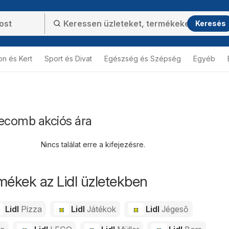
Keresés
on és Kert
Sport és Divat
Egészség és Szépség
Egyéb
rkecomb akciós ára
Nincs találat erre a kifejezésre.
mékek az Lidl üzletekben
Lidl
Pizza
Lidl
Játékok
Lidl
Jégeső