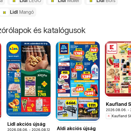
da
Lidl
LEGO
Lidl
Müller
Lidl
Bors
Lidl
Mangó
órólapok és katalógusok
Kaufland 
2026.08.06. - 
akciós újs
Kaufland S
Lidl akciós újság
Aldi akciós újság
2026.08.06. - 2026.08.12.