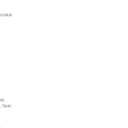
ációkat
omb
, Spar,