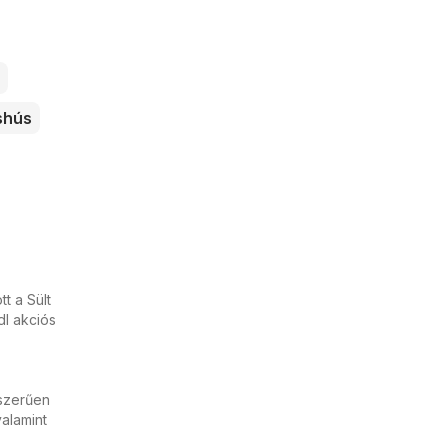
shús
t a Sült
dl akciós
yszerűen
valamint