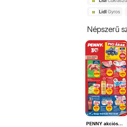
Lidl
Cukrász
Lidl
Gyros
Népszerű sz
PENNY akciós