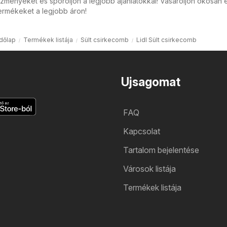
zményeket és spóroljon a legjobb ajánlatokkal! Vásároljon okosan 
ermékeket a legjobb áron!
dőlap
Termékek listája
Sült csirkecomb
Lidl Sült csirkecomb
Ujsagomat
FAQ
Kapcsolat
Tartalom bejelentése
Városok listája
Termékek listája