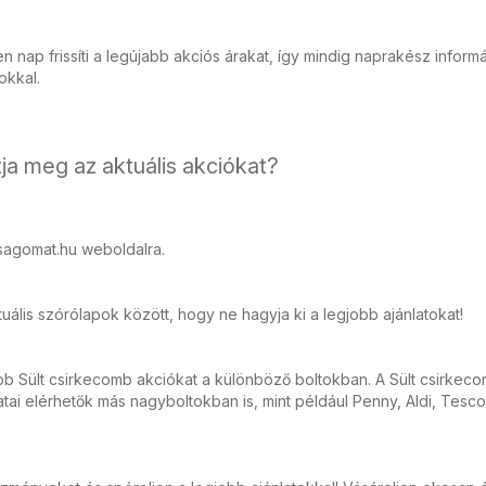
 nap frissíti a legújabb akciós árakat, így mindig naprakész inform
tokkal.
ja meg az aktuális akciókat?
sagomat.hu weboldalra.
ális szórólapok között, hogy ne hagyja ki a legjobb ajánlatokat!
bb Sült csirkecomb akciókat a különböző boltokban. A Sült csirkec
ai elérhetők más nagyboltokban is, mint például Penny, Aldi, Tesco