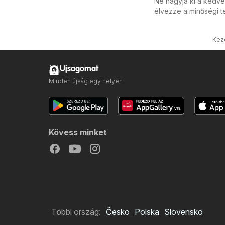
Ne hagyja ki a kedve
élvezze a minőségi t
Kez
Ujsagomat
Minden újság egy helyen
Kövess minket
Többi ország:
Česko
Polska
Slovensko