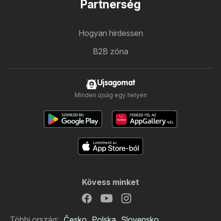
Partnerség
Hogyan hirdessen
B2B zóna
Ujsagomat
Minden újság egy helyen
Kövess minket
Többi ország:
Česko
Polska
Slovensko