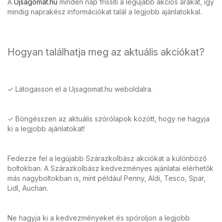
A
Ujsagomat.hu
minden nap frissíti a legújabb akciós árakat, így
mindig naprakész információkat talál a legjobb ajánlatokkal.
Hogyan találhatja meg az aktuális akciókat?
✓ Látogasson el a Ujsagomat.hu weboldalra.
✓ Böngésszen az aktuális szórólapok között, hogy ne hagyja
ki a legjobb ajánlatokat!
Fedezze fel a legújabb Szárazkolbász akciókat a különböző
boltokban. A Szárazkolbász kedvezményes ajánlatai elérhetők
más nagyboltokban is, mint például Penny, Aldi, Tesco, Spar,
Lidl, Auchan.
Ne hagyja ki a kedvezményeket és spóroljon a legjobb