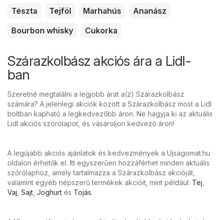
Tészta
Tejföl
Marhahús
Ananász
Bourbon whisky
Cukorka
Szárazkolbász akciós ára a Lidl-
ban
Szeretné megtalálni a legjobb árat a(z) Szárazkolbász
számára? A jelenlegi akciók között a Szárazkolbász most a Lidl
boltban kapható a legkedvezőbb áron. Ne hagyja ki az aktuális
Lidl akciós szórólapot, és vásároljon kedvező áron!
A legújabb akciós ajánlatok és kedvezmények a Ujsagomat.hu
oldalon érhetők el. Itt egyszerűen hozzáférhet minden aktuális
szórólaphoz, amely tartalmazza a Szárazkolbász akcióját,
valamint egyéb népszerű termékek akcióit, mint például:
Tej
,
Vaj
,
Sajt
,
Joghurt
és
Tojás
.