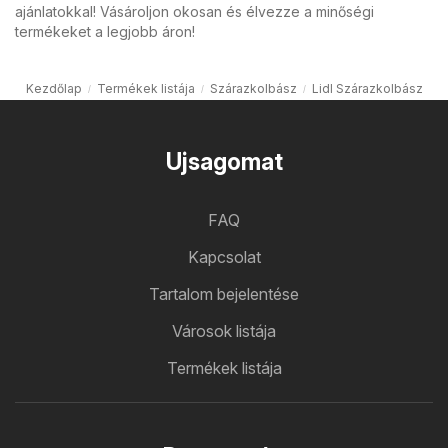
ajánlatokkal! Vásároljon okosan és élvezze a minőségi
termékeket a legjobb áron!
Kezdőlap
Termékek listája
Szárazkolbász
Lidl Szárazkolbász
Ujsagomat
FAQ
Kapcsolat
Tartalom bejelentése
Városok listája
Termékek listája