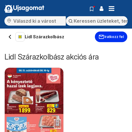
Ujsagomat
Lidl Szárazkolbász
Iratkozz fel
Lidl Szárazkolbász akciós ára