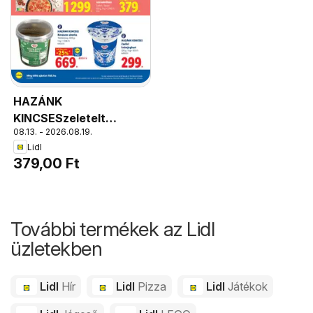
HAZÁNK
KINCSESzeletelt
08.13. - 2026.08.19.
szárazkolbász, Csabai /
Lidl
Gyulai 100 g; 1 kg =
379,00 Ft
3790 Ft
További termékek az Lidl
üzletekben
Lidl
Hír
Lidl
Pizza
Lidl
Játékok