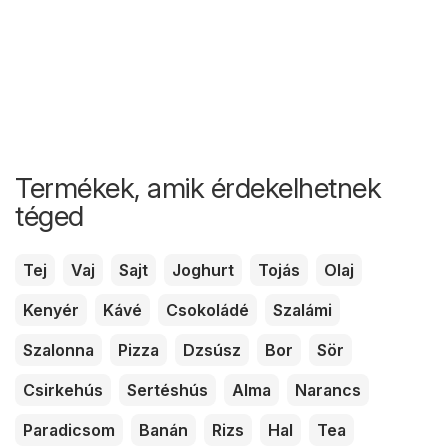
Termékek, amik érdekelhetnek
téged
Tej
Vaj
Sajt
Joghurt
Tojás
Olaj
Kenyér
Kávé
Csokoládé
Szalámi
Szalonna
Pizza
Dzsúsz
Bor
Sör
Csirkehús
Sertéshús
Alma
Narancs
Paradicsom
Banán
Rizs
Hal
Tea