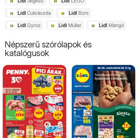
Lidl
Jégeső
Lidl
LEGO
Lidl
Cukrászda
Lidl
Bors
Lidl
Gyros
Lidl
Müller
Lidl
Mangó
Népszerű szórólapok és
katalógusok