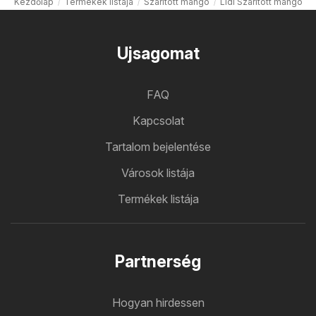
Kezdőlap
Termékek listája
Szárított mangó
Lidl Szárított mangó
Ujsagomat
FAQ
Kapcsolat
Tartalom bejelentése
Városok listája
Termékek listája
Partnerség
Hogyan hirdessen