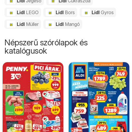
Lidl
Jégeső
Lidl
Cukrászda
Lidl
LEGO
Lidl
Bors
Lidl
Gyros
Lidl
Müller
Lidl
Mangó
Népszerű szórólapok és
katalógusok