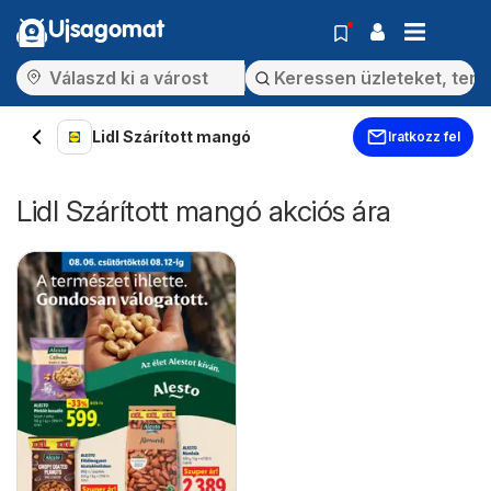
Ujsagomat
Lidl Szárított mangó
Iratkozz fel
Lidl Szárított mangó akciós ára