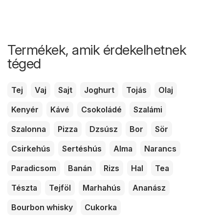
Termékek, amik érdekelhetnek
téged
Tej
Vaj
Sajt
Joghurt
Tojás
Olaj
Kenyér
Kávé
Csokoládé
Szalámi
Szalonna
Pizza
Dzsúsz
Bor
Sör
Csirkehús
Sertéshús
Alma
Narancs
Paradicsom
Banán
Rizs
Hal
Tea
Tészta
Tejföl
Marhahús
Ananász
Bourbon whisky
Cukorka