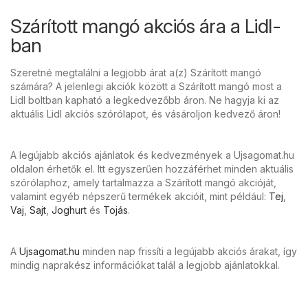
Szárított mangó akciós ára a Lidl-
ban
Szeretné megtalálni a legjobb árat a(z) Szárított mangó
számára? A jelenlegi akciók között a Szárított mangó most a
Lidl boltban kapható a legkedvezőbb áron. Ne hagyja ki az
aktuális Lidl akciós szórólapot, és vásároljon kedvező áron!
A legújabb akciós ajánlatok és kedvezmények a Ujsagomat.hu
oldalon érhetők el. Itt egyszerűen hozzáférhet minden aktuális
szórólaphoz, amely tartalmazza a Szárított mangó akcióját,
valamint egyéb népszerű termékek akcióit, mint például:
Tej
,
Vaj
,
Sajt
,
Joghurt
és
Tojás
.
A
Ujsagomat.hu
minden nap frissíti a legújabb akciós árakat, így
mindig naprakész információkat talál a legjobb ajánlatokkal.