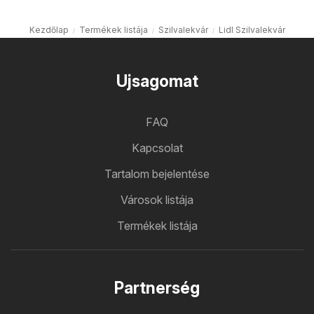
Kezdőlap
Termékek listája
Szilvalekvár
Lidl Szilvalekvár
Ujsagomat
FAQ
Kapcsolat
Tartalom bejelentése
Városok listája
Termékek listája
Partnerség