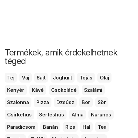
Termékek, amik érdekelhetnek
téged
Tej
Vaj
Sajt
Joghurt
Tojás
Olaj
Kenyér
Kávé
Csokoládé
Szalámi
Szalonna
Pizza
Dzsúsz
Bor
Sör
Csirkehús
Sertéshús
Alma
Narancs
Paradicsom
Banán
Rizs
Hal
Tea