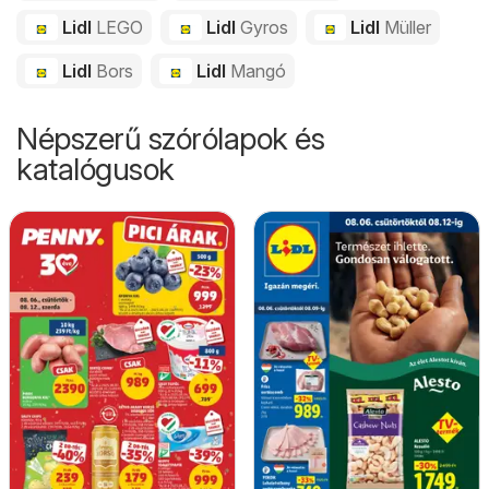
Lidl
LEGO
Lidl
Gyros
Lidl
Müller
Lidl
Bors
Lidl
Mangó
Népszerű szórólapok és
katalógusok