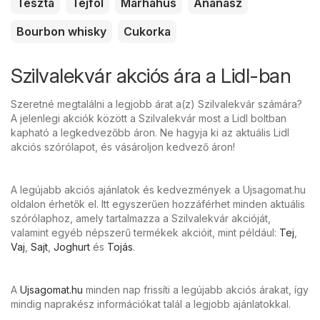
Tészta
Tejföl
Marhahús
Ananász
Bourbon whisky
Cukorka
Szilvalekvár akciós ára a Lidl-ban
Szeretné megtalálni a legjobb árat a(z) Szilvalekvár számára?
A jelenlegi akciók között a Szilvalekvár most a Lidl boltban
kapható a legkedvezőbb áron. Ne hagyja ki az aktuális Lidl
akciós szórólapot, és vásároljon kedvező áron!
A legújabb akciós ajánlatok és kedvezmények a Ujsagomat.hu
oldalon érhetők el. Itt egyszerűen hozzáférhet minden aktuális
szórólaphoz, amely tartalmazza a Szilvalekvár akcióját,
valamint egyéb népszerű termékek akcióit, mint például:
Tej
,
Vaj
,
Sajt
,
Joghurt
és
Tojás
.
A
Ujsagomat.hu
minden nap frissíti a legújabb akciós árakat, így
mindig naprakész információkat talál a legjobb ajánlatokkal.