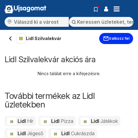
Ujsagomat
Lidl Szilvalekvár
Iratkozz fel
Lidl Szilvalekvár akciós ára
Nincs találat erre a kifejezésre.
További termékek az Lidl
üzletekben
Lidl
Hír
Lidl
Pizza
Lidl
Játékok
Lidl
Jégeső
Lidl
Cukrászda