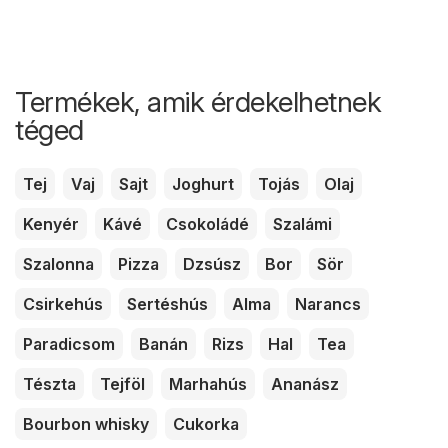
Termékek, amik érdekelhetnek
téged
Tej
Vaj
Sajt
Joghurt
Tojás
Olaj
Kenyér
Kávé
Csokoládé
Szalámi
Szalonna
Pizza
Dzsúsz
Bor
Sör
Csirkehús
Sertéshús
Alma
Narancs
Paradicsom
Banán
Rizs
Hal
Tea
Tészta
Tejföl
Marhahús
Ananász
Bourbon whisky
Cukorka