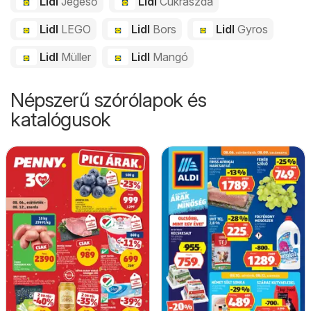
Lidl
Jégeső
Lidl
Cukrászda
Lidl
LEGO
Lidl
Bors
Lidl
Gyros
Lidl
Müller
Lidl
Mangó
Népszerű szórólapok és
katalógusok