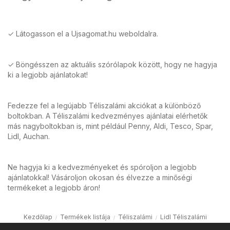
✓ Látogasson el a Ujsagomat.hu weboldalra.
✓ Böngésszen az aktuális szórólapok között, hogy ne hagyja
ki a legjobb ajánlatokat!
Fedezze fel a legújabb Téliszalámi akciókat a különböző
boltokban. A Téliszalámi kedvezményes ajánlatai elérhetők
más nagyboltokban is, mint például Penny, Aldi, Tesco, Spar,
Lidl, Auchan.
Ne hagyja ki a kedvezményeket és spóroljon a legjobb
ajánlatokkal! Vásároljon okosan és élvezze a minőségi
termékeket a legjobb áron!
Kezdőlap
Termékek listája
Téliszalámi
Lidl Téliszalámi