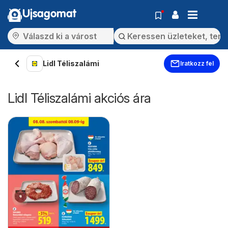
Ujsagomat
Lidl Téliszalámi
Iratkozz fel
Lidl Téliszalámi akciós ára