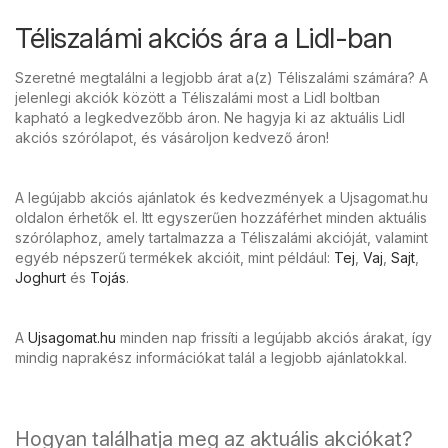
Téliszalámi akciós ára a Lidl-ban
Szeretné megtalálni a legjobb árat a(z) Téliszalámi számára? A
jelenlegi akciók között a Téliszalámi most a Lidl boltban
kapható a legkedvezőbb áron. Ne hagyja ki az aktuális Lidl
akciós szórólapot, és vásároljon kedvező áron!
A legújabb akciós ajánlatok és kedvezmények a Ujsagomat.hu
oldalon érhetők el. Itt egyszerűen hozzáférhet minden aktuális
szórólaphoz, amely tartalmazza a Téliszalámi akcióját, valamint
egyéb népszerű termékek akcióit, mint például:
Tej
,
Vaj
,
Sajt
,
Joghurt
és
Tojás
.
A
Ujsagomat.hu
minden nap frissíti a legújabb akciós árakat, így
mindig naprakész információkat talál a legjobb ajánlatokkal.
Hogyan találhatja meg az aktuális akciókat?