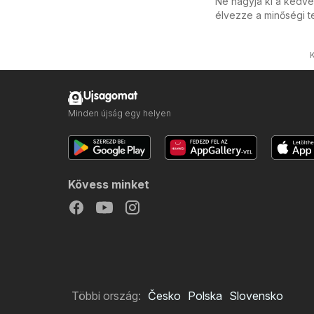
Ne hagyja ki a kedve
élvezze a minőségi t
Ujsagomat
Minden újság egy helyen
Kövess minket
Többi ország:
Česko
Polska
Slovensko