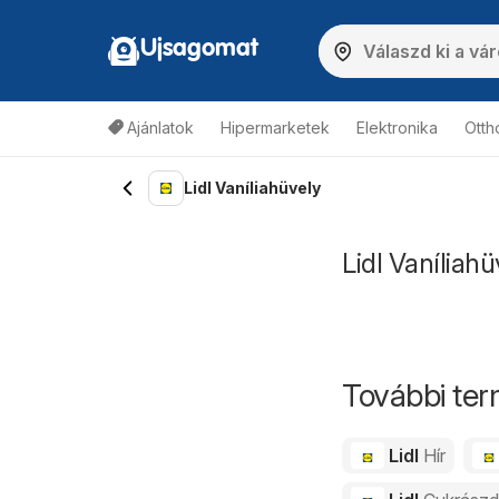
Ujsagomat
Ajánlatok
Hipermarketek
Elektronika
Otth
Lidl Vaníliahüvely
Lidl Vaníliahü
További ter
Lidl
Hír