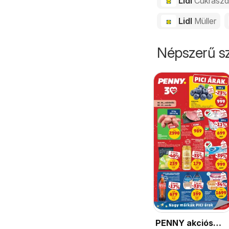
Lidl
Cukrász
Lidl
Müller
Népszerű sz
PENNY akciós