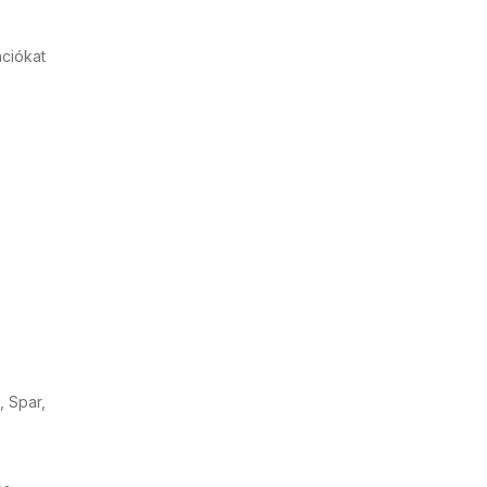
ációkat
, Spar,