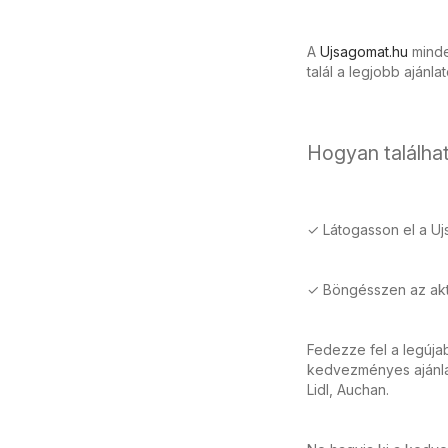
A
Ujsagomat.hu
minden
talál a legjobb ajánla
Hogyan találhat
✓ Látogasson el a Uj
✓ Böngésszen az aktu
Fedezze fel a legúja
kedvezményes ajánlat
Lidl, Auchan.