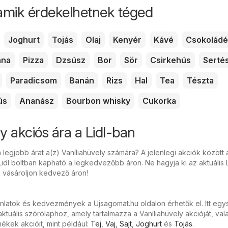
amik érdekelhetnek téged
Joghurt
Tojás
Olaj
Kenyér
Kávé
Csokoládé
nna
Pizza
Dzsúsz
Bor
Sör
Csirkehús
Serté
Paradicsom
Banán
Rizs
Hal
Tea
Tészta
ús
Ananász
Bourbon whisky
Cukorka
y akciós ára a Lidl-ban
 legjobb árat a(z) Vaníliahüvely számára? A jelenlegi akciók között 
Lidl boltban kapható a legkedvezőbb áron. Ne hagyja ki az aktuális L
s vásároljon kedvező áron!
ánlatok és kedvezmények a Ujsagomat.hu oldalon érhetők el. Itt eg
tuális szórólaphoz, amely tartalmazza a Vaníliahüvely akcióját, val
kek akcióit, mint például:
Tej
,
Vaj
,
Sajt
,
Joghurt
és
Tojás
.