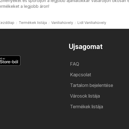
zményeket és spóroljon a legjobb ajánlatokkal! Vásároljon okosan 
ermékeket a legjobb áron!
Kezdőlap
Termékek listája
Vaníliahüvely
Lidl Vaníliahüvely
Ujsagomat
FAQ
Kapcsolat
Tartalom bejelentése
Városok listája
Termékek listája