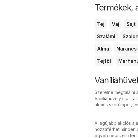
Termékek, 
Tej
Vaj
Sajt
Szalámi
Szalo
Alma
Narancs
Tejföl
Marhah
Vaníliahüvel
Szeretné megtalálni a
Vaníliahüvely most a 
akciós szórólapot, é
A legújabb akciós aj
hozzáférhet minden ak
egyéb népszerű termé