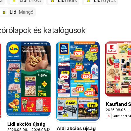
da
Lidl
LEGO
Lidl
Bors
Lidl
Gyros
Lidl
Mangó
órólapok és katalógusok
Kaufland 
2026.08.06. - 
akciós újs
Kaufland S
Lidl akciós újság
Aldi akciós újság
2026.08.06. - 2026.08.12.