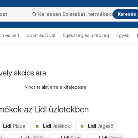
Keresés
on és Kert
Sport és Divat
Egészség és Szépség
Egyéb
vely akciós ára
Nincs találat erre a kifejezésre.
mékek az Lidl üzletekben
Lidl
Pizza
Lidl
Játékok
Lidl
Jégeső