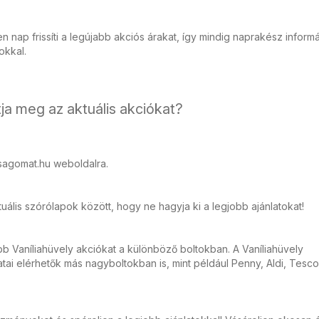
 nap frissíti a legújabb akciós árakat, így mindig naprakész inform
tokkal.
ja meg az aktuális akciókat?
sagomat.hu weboldalra.
ális szórólapok között, hogy ne hagyja ki a legjobb ajánlatokat!
bb Vaníliahüvely akciókat a különböző boltokban. A Vaníliahüvely
ai elérhetők más nagyboltokban is, mint például Penny, Aldi, Tesco